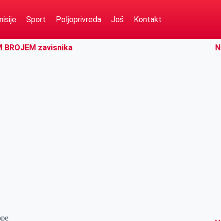
isije
Sport
Poljoprivreda
Još
Kontakt
IM BROJEM zavisnika
N
ope