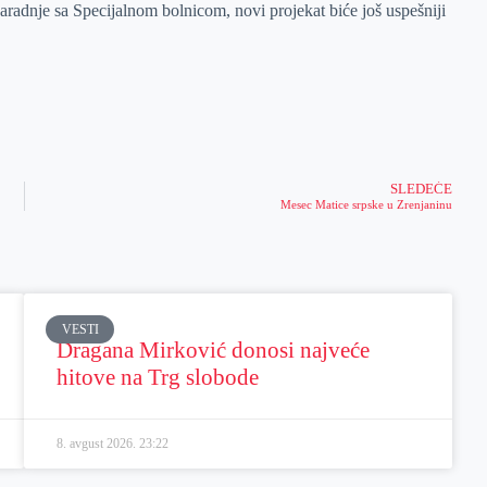
aradnje sa Specijalnom bolnicom, novi projekat biće još uspešniji
SLEDEĆE
Mesec Matice srpske u Zrenjaninu
VESTI
Dragana Mirković donosi najveće
hitove na Trg slobode
8. avgust 2026.
23:22