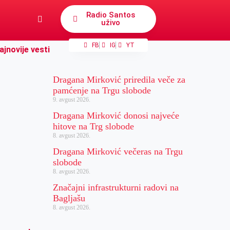
Radio Santos
uživo
FB
IG
YT
ajnovije vesti
Dragana Mirković priredila veče za
pamćenje na Trgu slobode
9. avgust 2026.
Dragana Mirković donosi najveće
hitove na Trg slobode
8. avgust 2026.
Dragana Mirković večeras na Trgu
slobode
8. avgust 2026.
Značajni infrastrukturni radovi na
Bagljašu
8. avgust 2026.