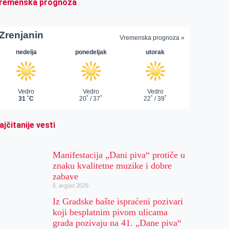
remenska prognoza
ajčitanije vesti
Manifestacija „Dani piva“ protiče u
znaku kvalitetne muzike i dobre
zabave
6. avgust 2026.
Iz Gradske bašte ispraćeni pozivari
koji besplatnim pivom ulicama
grada pozivaju na 41. „Dane piva“