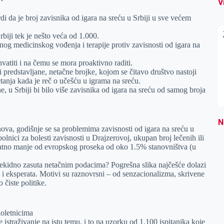
V
i da je broj zavisnika od igara na sreću u Srbiji u sve većem
rbiji tek je nešto veća od 1.000.
nog medicinskog vođenja i terapije protiv zavisnosti od igara na
vatiti i na čemu se mora proaktivno raditi.
ti predstavljane, netačne brojke, kojom se čitavo društvo nastoji
tanja kada je reč o učešću u igrama na sreću.
e, u Srbiji bi bilo više zavisnika od igara na sreću od samog broja
N
va, godišnje se sa problemima zavisnosti od igara na sreću u
lnici za bolesti zavisnosti u Drajzerovoj, ukupan broj lečenih ili
 znatno manje od evropskog proseka od oko 1.5% stanovništva (u
rekidno zasuta netačnim podacima? Pogrešna slika najčešće dolazi
 i eksperata. Motivi su raznovrsni – od senzacionalizma, skrivene
 čiste politike.
oletnicima
 istraživanje na istu temu, i to na uzorku od 1.100 ispitanika koje