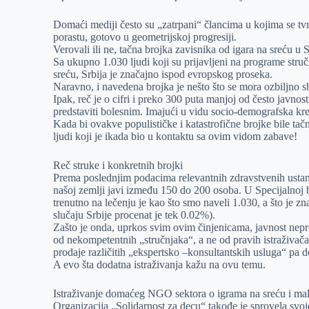
r
n
A
i
Domaći mediji često su „zatrpani“ člancima u kojima se tvrd
p
l
porastu, gotovo u geometrijskoj progresiji.
Verovali ili ne, tačna brojka zavisnika od igara na sreću u S
p
Sa ukupno 1.030 ljudi koji su prijavljeni na programe struč
sreću, Srbija je značajno ispod evropskog proseka.
Naravno, i navedena brojka je nešto što se mora ozbiljno sh
Ipak, reč je o cifri i preko 300 puta manjoj od često javnos
predstaviti bolesnim. Imajući u vidu socio-demografska kre
Kada bi ovakve populističke i katastrofične brojke bile tačn
ljudi koji je ikada bio u kontaktu sa ovim vidom zabave!
Reč struke i konkretnih brojki
Prema poslednjim podacima relevantnih zdravstvenih ustano
našoj zemlji javi između 150 do 200 osoba. U Specijalnoj bo
trenutno na lečenju je kao što smo naveli 1.030, a što je
slučaju Srbije procenat je tek 0.02%).
Zašto je onda, uprkos svim ovim činjenicama, javnost nep
od nekompetentnih „stručnjaka“, a ne od pravih istraživača
prodaje različitih „ekspertsko –konsultantskih usluga“ pa do
A evo šta dodatna istraživanja kažu na ovu temu.
Istraživanje domaćeg NGO sektora o igrama na sreću i mal
Organizacija „Solidarnost za decu“ takođe je sprovela svoje