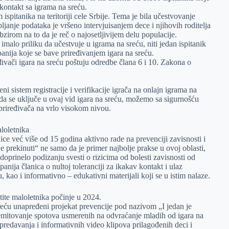
kontakt sa igrama na sreću.
spitanika na teritoriji cele Srbije. Tema je bila učestvovanje
ljanje podataka je vršeno intervjuisanjem dece i njihovih roditelja
bzirom na to da je reč o najosetljivijem delu populacije.
imalo priliku da učestvuje u igrama na sreću, niti jedan ispitanik
anija koje se bave priređivanjem igara na sreću.
ivači igara na sreću poštuju odredbe člana 6 i 10. Zakona o
i sistem registracije i verifikacije igrača na onlajn igrama na
da se uključe u ovaj vid igara na sreću, možemo sa sigurnošću
 priređivača na vrlo visokom nivou.
aloletnika
ce već više od 15 godina aktivno rade na prevenciji zavisnosti i
 prekinuti“ ne samo da je primer najbolje prakse u ovoj oblasti,
doprinelo podizanju svesti o rizicima od bolesti zavisnosti od
ija članica o nultoj toleranciji za ikakav kontakt i ulaz
, kao i informativno – edukativni materijali koji se u istim nalaze.
štite maloletnika počinje u 2024.
reću unapređeni projekat prevencije pod nazivom „I jedan je
 emitovanje spotova usmerenih na odvraćanje mladih od igara na
predavanja i informativnih video klipova prilagođenih deci i