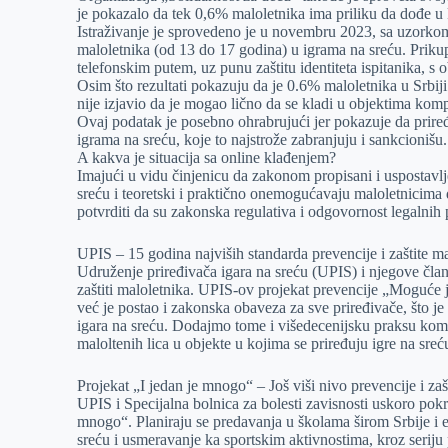
je pokazalo da tek 0,6% maloletnika ima priliku da dođe u 
Istraživanje je sprovedeno je u novembru 2023, sa uzorkom i
maloletnika (od 13 do 17 godina) u igrama na sreću. Prikup
telefonskim putem, uz punu zaštitu identiteta ispitanika, s o
Osim što rezultati pokazuju da je 0.6% maloletnika u Srbiji 
nije izjavio da je mogao lično da se kladi u objektima komp
Ovaj podatak je posebno ohrabrujući jer pokazuje da priređ
igrama na sreću, koje to najstrože zabranjuju i sankcionišu.
A kakva je situacija sa online klađenjem?
Imajući u vidu činjenicu da zakonom propisani i uspostavljen
sreću i teoretski i praktično onemogućavaju maloletnicima 
potvrditi da su zakonska regulativa i odgovornost legalnih
UPIS – 15 godina najviših standarda prevencije i zaštite m
Udruženje priređivača igara na sreću (UPIS) i njegove člani
zaštiti maloletnika. UPIS-ov projekat prevencije „Moguće je
već je postao i zakonska obaveza za sve priređivače, što je 
igara na sreću. Dodajmo tome i višedecenijsku praksu kompan
maloltenih lica u objekte u kojima se priređuju igre na sreću
Projekat „I jedan je mnogo“ – Još viši nivo prevencije i za
UPIS i Specijalna bolnica za bolesti zavisnosti uskoro pok
mnogo“. Planiraju se predavanja u školama širom Srbije i
sreću i usmeravanje ka sportskim aktivnostima, kroz seriju 