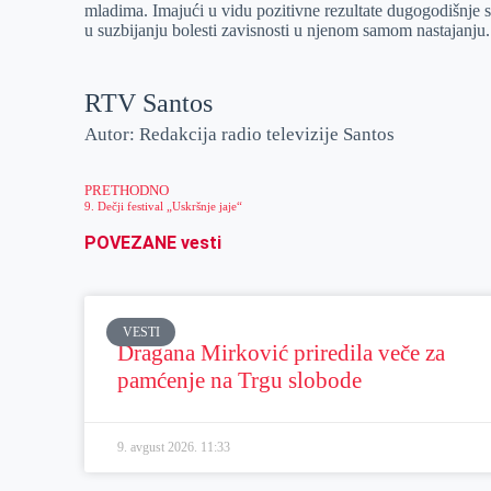
mladima. Imajući u vidu pozitivne rezultate dugogodišnje s
u suzbijanju bolesti zavisnosti u njenom samom nastajanju.
RTV Santos
Autor: Redakcija radio televizije Santos
PRETHODNO
9. Dečji festival „Uskršnje jaje“
POVEZANE vesti
VESTI
Dragana Mirković priredila veče za
pamćenje na Trgu slobode
9. avgust 2026.
11:33