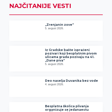
NAJČITANIJE VESTI
„Zrenjanin zove“
5. avgust 2026.
Iz Gradske bašte ispraćeni
pozivari koji besplatnim pivom
ulicama grada pozivaju na 41.
„Dane piva“
5. avgust 2026.
Deo naselja Duvanika bez vode
4. avgust 2026.
Besplatna školica plivanja
organizuje se jedanaestu