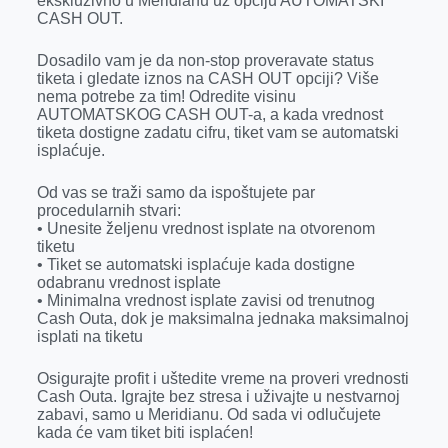
ekskluzivno u Meridianu uz opciju AUTOMATSKI
k
e
n
p
CASH OUT.
r
Dosadilo vam je da non-stop proveravate status
tiketa i gledate iznos na CASH OUT opciji? Više
nema potrebe za tim! Odredite visinu
AUTOMATSKOG CASH OUT-a, a kada vrednost
tiketa dostigne zadatu cifru, tiket vam se automatski
isplaćuje.
Od vas se traži samo da ispoštujete par
procedularnih stvari:
• Unesite željenu vrednost isplate na otvorenom
tiketu
• Tiket se automatski isplaćuje kada dostigne
odabranu vrednost isplate
• Minimalna vrednost isplate zavisi od trenutnog
Cash Outa, dok je maksimalna jednaka maksimalnoj
isplati na tiketu
Osigurajte profit i uštedite vreme na proveri vrednosti
Cash Outa. Igrajte bez stresa i uživajte u nestvarnoj
zabavi, samo u Meridianu. Od sada vi odlučujete
kada će vam tiket biti isplaćen!