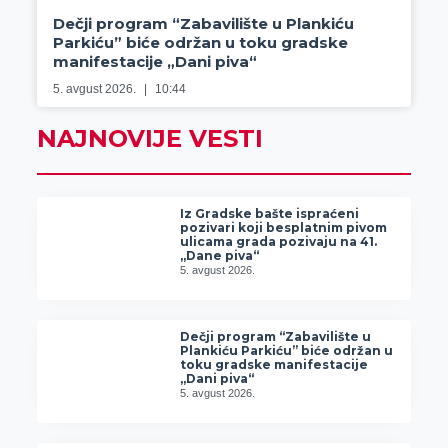
Dečji program “Zabavilište u Plankiću
Parkiću” biće održan u toku gradske
manifestacije „Dani piva“
5. avgust 2026.
10:44
NAJNOVIJE VESTI
Iz Gradske bašte ispraćeni
pozivari koji besplatnim pivom
ulicama grada pozivaju na 41.
„Dane piva“
5. avgust 2026.
Dečji program “Zabavilište u
Plankiću Parkiću” biće održan u
toku gradske manifestacije
„Dani piva“
5. avgust 2026.