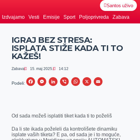
Santos uživo
Izdvajamo
Vesti
Emisije
Sport
Poljoprivreda
Zabava
IGRAJ BEZ STRESA:
ISPLATA STIŽE KADA TI TO
KAŽEŠ!
Zabava
15. maj 2025.
14:12
F
M
L
V
W
X
E
Podeli:
a
e
i
i
h
m
c
s
n
b
a
a
e
s
k
e
t
i
Od sada možeš isplatiti tiket kada ti to poželiš
b
e
e
r
s
l
o
n
d
A
Da li ste ikada poželeli da kontrolišete dinamiku
o
g
I
p
isplate vaših tiketa? E pa, od sada je i to moguće,