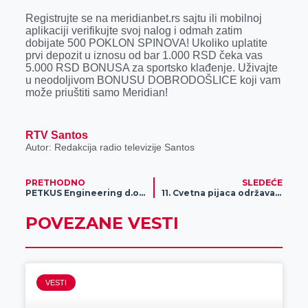
Registrujte se na meridianbet.rs sajtu ili mobilnoj
aplikaciji verifikujte svoj nalog i odmah zatim
dobijate 500 POKLON SPINOVA! Ukoliko uplatite
prvi depozit u iznosu od bar 1.000 RSD čeka vas
5.000 RSD BONUSA za sportsko klađenje. Uživajte
u neodoljivom BONUSU DOBRODOŠLICE koji vam
može priuštiti samo Meridian!
RTV Santos
Autor: Redakcija radio televizije Santos
PRETHODNO
SLEDEĆE
PETKUS Engineering d.o.o. Zrenjanin zapošljava bravare-montere
11. Cvetna pijaca održava se u Zrenjaninu
POVEZANE VESTI
VESTI