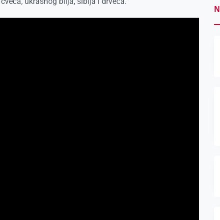
cveća, ukrasnog bilja, šiblja i drveća.
N