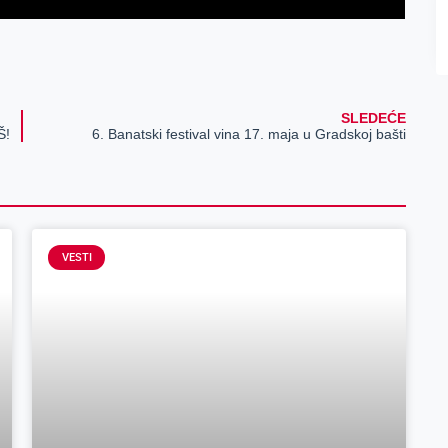
SLEDEĆE
Š!
6. Banatski festival vina 17. maja u Gradskoj bašti
VESTI