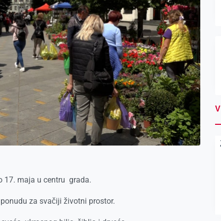
V
o 17. maja u centru grada.
 ponudu za svačiji životni prostor.