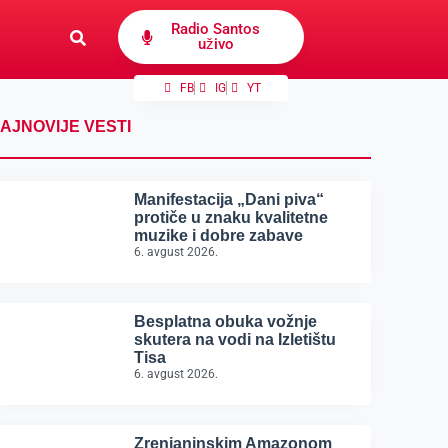
Radio Santos
uživo
FB
IG
YT
AJNOVIJE VESTI
Manifestacija „Dani piva“
protiče u znaku kvalitetne
muzike i dobre zabave
6. avgust 2026.
Besplatna obuka vožnje
skutera na vodi na Izletištu
Tisa
6. avgust 2026.
Zrenjaninskim Amazonom