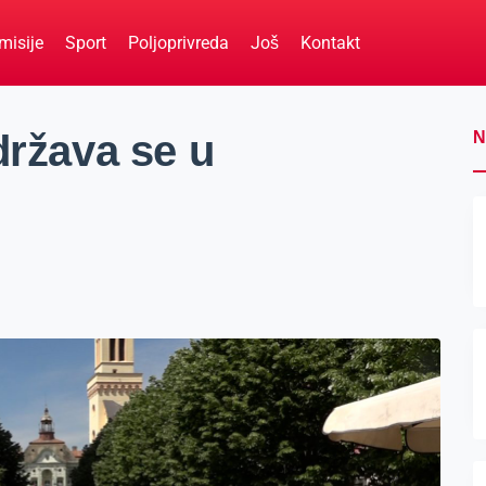
misije
Sport
Poljoprivreda
Još
Kontakt
država se u
N