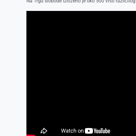
Na Trgu slobode izloženo je oko 500 vrsti različitog 