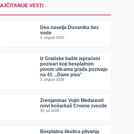
AJČITANIJE VESTI
Deo naselja Duvanika bez
vode
4. avgust 2026.
Iz Gradske bašte ispraćeni
pozivari koji besplatnim
pivom ulicama grada pozivaju
na 41. „Dane piva“
5. avgust 2026.
Zrenjaninac Vojin Medarević
novi košarkaš Crvene zvezde
30. jul 2026.
Besplatna školica plivanja