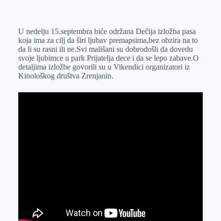
o
n
e
e
a
E
k
g
d
r
t
m
U nedelju 15.septembra biće održana Dečija izložba pasa
e
I
s
a
koja ima za cilj da širi ljubav premapsima,bez obzira na to
r
n
A
i
da li su rasni ili ne.Svi mališani su dobrodošli da dovedu
svoje ljubimce u park Prijatelja dece i da se lepo zabave.O
p
l
detaljima izložbe govorili su u Vikendici organizatori iz
p
Kinološkog društva Zrenjanin.