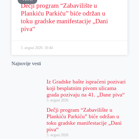
Dečji program “Zabavilište u
Plankiću Parkiću” biće održan u
toku gradske manifestacije „Dani
piva“
5. avgust 2026.
10:44
Najnovije vesti
Iz Gradske bašte ispraćeni pozivari
koji besplatnim pivom ulicama
grada pozivaju na 41. „Dane piva“
5. avgust 2026.
Dečji program “Zabavilište u
Plankiću Parkiću” biće održan u
toku gradske manifestacije „Dani
piva“
5. avgust 2026.