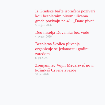
Iz Gradske bašte ispraćeni pozivari
koji besplatnim pivom ulicama
grada pozivaju na 41. „Dane piva“
5. avgust 2026.
Deo naselja Duvanika bez vode
4. avgust 2026.
Besplatna školica plivanja
organizuje se jedanaestu godinu
zaredom
8. jul 2026.
Zrenjaninac Vojin Medarević novi
košarkaš Crvene zvezde
30. jul 2026.