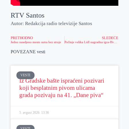
RTV Santos
Autor: Redakcija radio televizije Santos
PRETHODNO
SLEDEĆE
Jedno naseljeno mesto sutra bez struje
Počinje velika Lidl nagradna igra-Hvala od srca!
POVEZANE vesti
VESTI
Iz Gradske bašte ispraćeni pozivari
koji besplatnim pivom ulicama
grada pozivaju na 41. „Dane piva“
5. avgust 2026.
13:36
VESTI