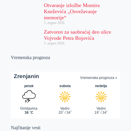
Otvaranje izložbe Momira
Kneževića „Osvežavanje
memorije“
5. avgust 2026.
Zatvoren za saobraćaj deo ulice
Vojvode Petra Bojovića
5. avgust 2026.
Vremenska prognoza
Najčitanije vesti