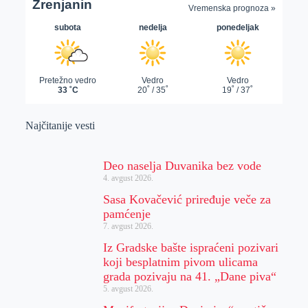
Najčitanije vesti
Deo naselja Duvanika bez vode
4. avgust 2026.
Sasa Kovačević priređuje veče za
pamćenje
7. avgust 2026.
Iz Gradske bašte ispraćeni pozivari
koji besplatnim pivom ulicama
grada pozivaju na 41. „Dane piva“
5. avgust 2026.