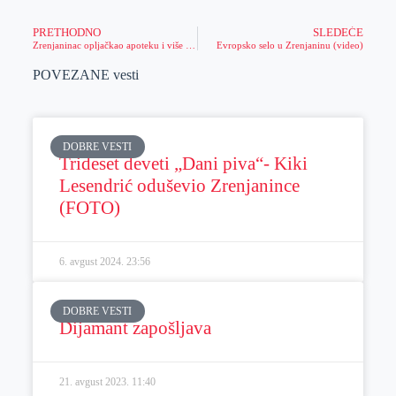
PRETHODNO
SLEDEĆE
Zrenjaninac opljačkao apoteku i više objekata
Evropsko selo u Zrenjaninu (video)
POVEZANE vesti
DOBRE VESTI
Trideset deveti „Dani piva“- Kiki
Lesendrić oduševio Zrenjanince
(FOTO)
6. avgust 2024.
23:56
DOBRE VESTI
Dijamant zapošljava
21. avgust 2023.
11:40