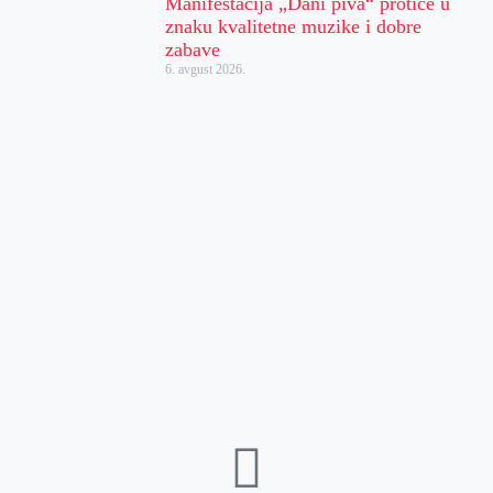
Manifestacija „Dani piva“ protiče u
znaku kvalitetne muzike i dobre
zabave
6. avgust 2026.