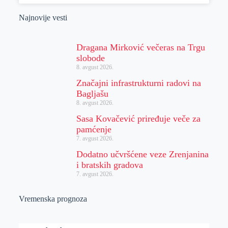
Najnovije vesti
Dragana Mirković večeras na Trgu
slobode
8. avgust 2026.
Značajni infrastrukturni radovi na
Bagljašu
8. avgust 2026.
Sasa Kovačević priređuje veče za
pamćenje
7. avgust 2026.
Dodatno učvršćene veze Zrenjanina
i bratskih gradova
7. avgust 2026.
Vremenska prognoza