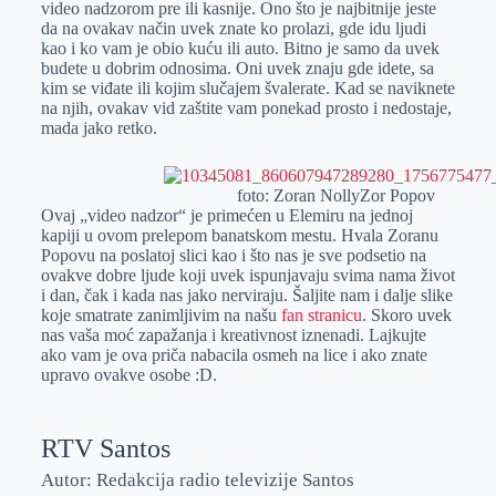
video nadzorom pre ili kasnije. Ono što je najbitnije jeste
r
n
A
i
da na ovakav način uvek znate ko prolazi, gde idu ljudi
kao i ko vam je obio kuću ili auto. Bitno je samo da uvek
p
l
budete u dobrim odnosima. Oni uvek znaju gde idete, sa
p
kim se viđate ili kojim slučajem švalerate. Kad se naviknete
na njih, ovakav vid zaštite vam ponekad prosto i nedostaje,
mada jako retko.
foto: Zoran NollyZor Popov
Ovaj „video nadzor“ je primećen u Elemiru na jednoj
kapiji u ovom prelepom banatskom mestu. Hvala Zoranu
Popovu na poslatoj slici kao i što nas je sve podsetio na
ovakve dobre ljude koji uvek ispunjavaju svima nama život
i dan, čak i kada nas jako nerviraju. Šaljite nam i dalje slike
koje smatrate zanimljivim na našu
fan stranicu
. Skoro uvek
nas vaša moć zapažanja i kreativnost iznenadi. Lajkujte
ako vam je ova priča nabacila osmeh na lice i ako znate
upravo ovakve osobe :D.
RTV Santos
Autor: Redakcija radio televizije Santos