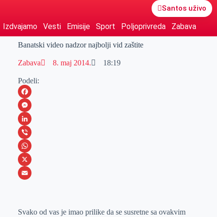
Santos uživo
Izdvajamo
Vesti
Emisije
Sport
Poljoprivreda
Zabava
Banatski video nadzor najbolji vid zaštite
Zabava
8. maj 2014.
18:19
Podeli:
F
a
M
c
e
L
e
s
i
V
b
s
n
i
W
o
e
k
b
h
X
o
n
e
e
a
E
k
g
d
r
t
m
Svako od vas je imao prilike da se susretne sa ovakvim
e
I
s
a