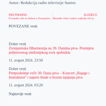
Autor: Redakcija radio televizije Santos
PRETHODNO
SLEDEĆE
Evropsko selo sa dušom u Zrenjaninu (foto)
Banatski video nadzor najbolji vid zaštite
POVEZANE vesti
Dobre vesti
Zrenjaninska filharmonija na 39. Danima piva- Premijera
jedinstvenog simfonijskog rock spektakla
11. avgust 2024.
23:50
Dobre vesti
Pretposlednje veče 39. Dana piva – Koncert „Bajage i
Instruktora“ i napeto finale u brzom ispijanju piva
11. avgust 2024.
03:20
Najnovije vesti