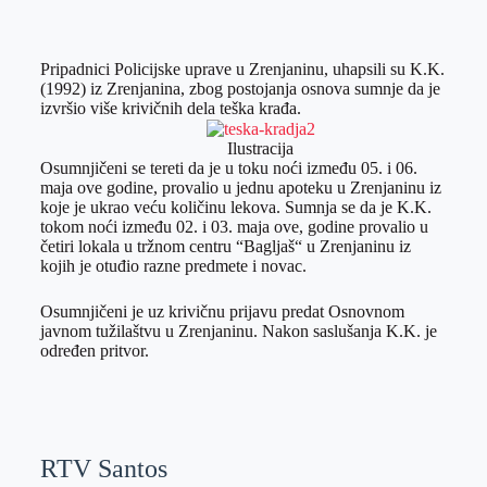
o
n
e
e
a
E
k
g
d
r
t
m
Pripadnici Policijske uprave u Zrenjaninu, uhapsili su K.K.
e
I
s
a
(1992) iz Zrenjanina, zbog postojanja osnova sumnje da je
r
n
A
i
izvršio više krivičnih dela teška krađa.
p
l
Ilustracija
p
Osumnjičeni se tereti da je u toku noći između 05. i 06.
maja ove godine, provalio u jednu apoteku u Zrenjaninu iz
koje je ukrao veću količinu lekova. Sumnja se da je K.K.
tokom noći između 02. i 03. maja ove, godine provalio u
četiri lokala u tržnom centru “Bagljaš“ u Zrenjaninu iz
kojih je otuđio razne predmete i novac.
Osumnjičeni je uz krivičnu prijavu predat Osnovnom
javnom tužilaštvu u Zrenjaninu. Nakon saslušanja K.K. je
određen pritvor.
RTV Santos