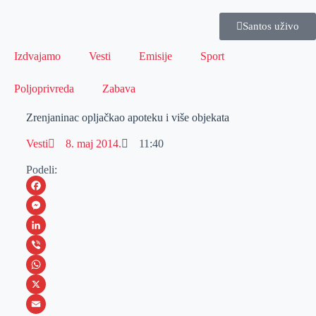
Santos uživo
Izdvajamo
Vesti
Emisije
Sport
Poljoprivreda
Zabava
Zrenjaninac opljačkao apoteku i više objekata
Vesti
8. maj 2014.
11:40
Podeli:
F
a
M
c
e
L
e
s
i
V
b
s
n
i
W
o
e
k
b
h
X