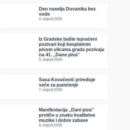
Deo naselja Duvanika bez
vode
4. avgust 2026.
Iz Gradske bašte ispraćeni
pozivari koji besplatnim
pivom ulicama grada pozivaju
na 41. „Dane piva“
5. avgust 2026.
Sasa Kovačević priređuje
veče za pamćenje
7. avgust 2026.
Manifestacija „Dani piva“
protiče u znaku kvalitetne
muzike i dobre zabave
6. avgust 2026.