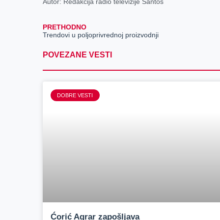
Autor: Redakcija radio televizije Santos
PRETHODNO
Trendovi u poljoprivrednoj proizvodnji
POVEZANE VESTI
DOBRE VESTI
Ćorić Agrar zapošljava