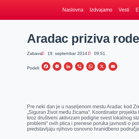
Naslovna
Izdvajamo
Vesti
E
Aradac priziva rod
Zabava
19. septembar 2014.
09:51
F
M
L
V
W
X
E
Podeli:
a
e
i
i
h
m
c
s
n
b
a
a
e
s
k
e
t
i
b
e
e
r
s
l
Pre neki dan je u naseljenom mestu Aradac kod Zr
o
n
d
A
„Siguran život među žicama“. Koordinator projekta D
kroz društveni aktivizam podigne svest lokalnog sta
o
g
I
p
problemi“ ovih ptica i prenese poruka javnosti o pot
k
e
n
p
predstavljaju njihovo osnovno hranidbeno područje
r