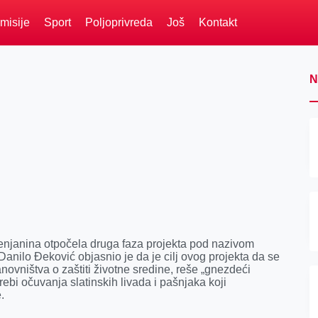
misije
Sport
Poljoprivreda
Još
Kontakt
e
N
enjanina otpočela druga faza projekta pod nazivom
anilo Đeković objasnio je da je cilj ovog projekta da se
novništva o zaštiti životne sredine, reše „gnezdeći
rebi očuvanja slatinskih livada i pašnjaka koji
.