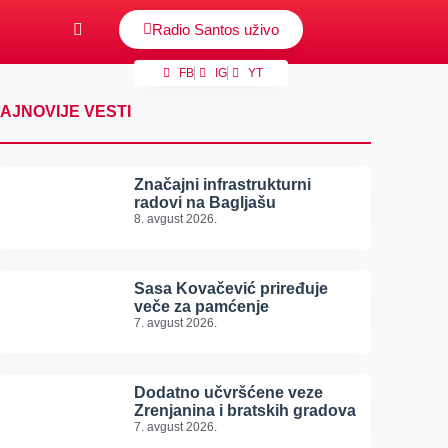
Radio Santos uživo
FB
IG
YT
AJNOVIJE VESTI
Značajni infrastrukturni
radovi na Bagljašu
8. avgust 2026.
Sasa Kovačević priređuje
veče za pamćenje
7. avgust 2026.
Dodatno učvršćene veze
Zrenjanina i bratskih gradova
7. avgust 2026.