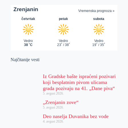
Najčitanije vesti
Iz Gradske bašte ispraćeni pozivari
koji besplatnim pivom ulicama
grada pozivaju na 41. „Dane piva“
5. avgust 2026.
„Zrenjanin zove“
5. avgust 2026.
Deo naselja Duvanika bez vode
4. avgust 2026.