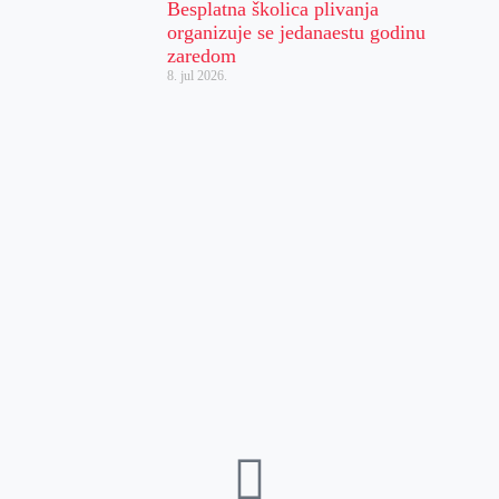
Besplatna školica plivanja
organizuje se jedanaestu godinu
zaredom
8. jul 2026.