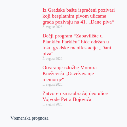
Iz Gradske bašte ispraćeni pozivari
koji besplatnim pivom ulicama
grada pozivaju na 41. „Dane piva“
5. avgust 2026.
Dečji program “Zabavilište u
Plankiću Parkiću” biće održan u
toku gradske manifestacije „Dani
piva“
5. avgust 2026.
Otvaranje izložbe Momira
Kneževića „Osvežavanje
memorije“
5. avgust 2026.
Zatvoren za saobraćaj deo ulice
Vojvode Petra Bojovića
5. avgust 2026.
Vremenska prognoza