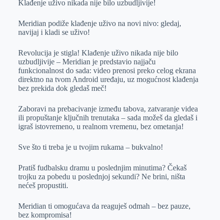
Klađenje uživo nikada nije bilo uzbudljivije!
e
I
s
a
r
n
A
i
Meridian podiže klađenje uživo na novi nivo: gledaj,
p
l
navijaj i kladi se uživo!
p
Revolucija je stigla! Klađenje uživo nikada nije bilo
uzbudljivije – Meridian je predstavio najjaču
funkcionalnost do sada: video prenosi preko celog ekrana
direktno na tvom Android uređaju, uz mogućnost klađenja
bez prekida dok gledaš meč!
Zaboravi na prebacivanje između tabova, zatvaranje videa
ili propuštanje ključnih trenutaka – sada možeš da gledaš i
igraš istovremeno, u realnom vremenu, bez ometanja!
Sve što ti treba je u tvojim rukama – bukvalno!
Pratiš fudbalsku dramu u poslednjim minutima? Čekaš
trojku za pobedu u poslednjoj sekundi? Ne brini, ništa
nećeš propustiti.
Meridian ti omogućava da reaguješ odmah – bez pauze,
bez kompromisa!