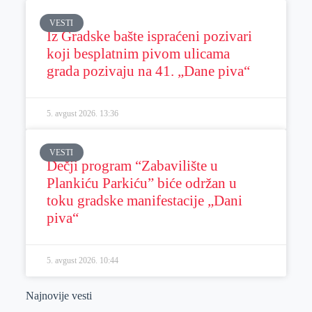
VESTI
Iz Gradske bašte ispraćeni pozivari
koji besplatnim pivom ulicama
grada pozivaju na 41. „Dane piva“
5. avgust 2026.
13:36
VESTI
Dečji program “Zabavilište u
Plankiću Parkiću” biće održan u
toku gradske manifestacije „Dani
piva“
5. avgust 2026.
10:44
Najnovije vesti