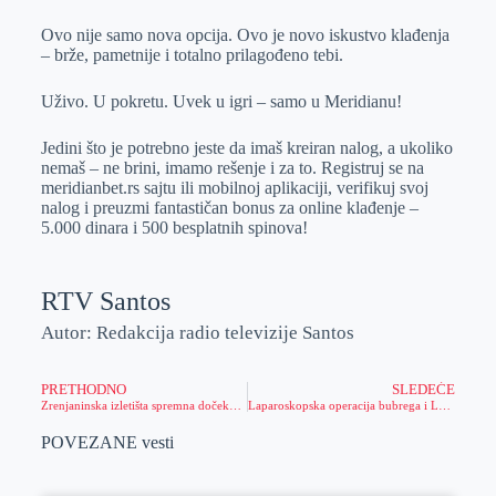
Ovo nije samo nova opcija. Ovo je novo iskustvo klađenja
– brže, pametnije i totalno prilagođeno tebi.
Uživo. U pokretu. Uvek u igri – samo u Meridianu!
Jedini što je potrebno jeste da imaš kreiran nalog, a ukoliko
nemaš – ne brini, imamo rešenje i za to. Registruj se na
meridianbet.rs sajtu ili mobilnoj aplikaciji, verifikuj svoj
nalog i preuzmi fantastičan bonus za online klađenje –
5.000 dinara i 500 besplatnih spinova!
RTV Santos
Autor: Redakcija radio televizije Santos
PRETHODNO
SLEDEĆE
Zrenjaninska izletišta spremna dočekuju prvomajske praznike
Laparoskopska operacija bubrega i Laparoskopska operacija ehinokokne ciste
POVEZANE vesti