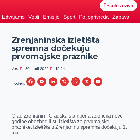
Santos uživo
Izdvajamo
Vesti
Emisije
Sport
Poljoprivreda
Zabava
Zrenjaninska izletišta
spremna dočekuju
prvomajske praznike
Vesti
30. april 2025.
15:24
F
M
L
V
W
X
E
Podeli:
a
e
i
i
h
m
c
s
n
b
a
a
e
s
k
e
t
i
Grad Zrenjanin i Gradska stambena agencija i ove
b
e
e
r
s
l
godine obezbedili su izletišta za prvomajske
o
n
d
A
praznike. Izletišta u Zrenjaninu spremna dočekuju 1.
maj.
o
g
I
p