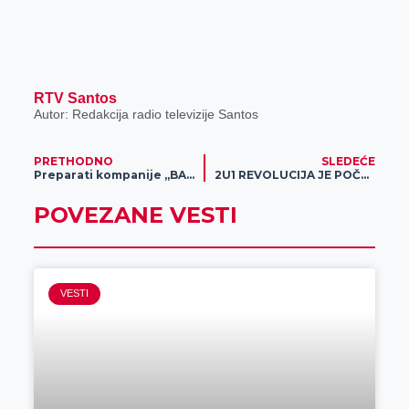
RTV Santos
Autor: Redakcija radio televizije Santos
PRETHODNO
SLEDEĆE
Preparati kompanije „BASF“ za zaštitu klasa pšenice
2U1 REVOLUCIJA JE POČELA! KLADI SE DOK GLEDAŠ MEČ UŽIVO – SAMO U MERIDIANU!
POVEZANE VESTI
VESTI