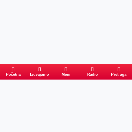
Početna
Izdvajamo
Meni
Radio
Pretraga
Pretraga
Kategorije