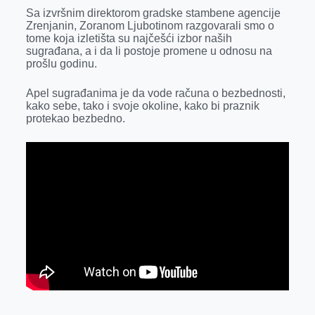
k
e
n
p
Sa izvršnim direktorom gradske stambene agencije
Zrenjanin, Zoranom Ljubotinom razgovarali smo o
r
tome koja izletišta su najčešći izbor naših
sugrađana, a i da li postoje promene u odnosu na
prošlu godinu.
Apel sugrađanima je da vode računa o bezbednosti,
kako sebe, tako i svoje okoline, kako bi praznik
protekao bezbedno.