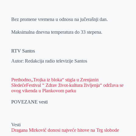
o
n
e
e
a
E
k
g
d
r
t
m
Bez promene vremena u odnosu na jučerašnji dan.
e
I
s
a
r
n
A
i
Maksimalna dnevna temperatura do 33 stepena.
p
l
p
RTV Santos
Autor: Redakcija radio televizije Santos
Prethodno
„Trojka iz bloka“ stigla u Zrenjanin
Sledeće
Festival “ Zdrav život-kultura življenja“ održava se
ovog vikenda u Plankovom parku
POVEZANE vesti
Vesti
Dragana Mirković donosi najveće hitove na Trg slobode