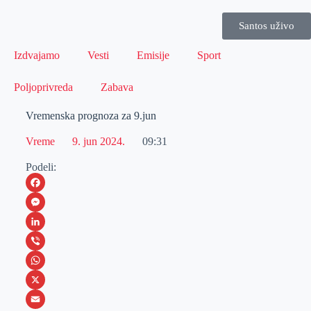
Santos uživo
Izdvajamo
Vesti
Emisije
Sport
Poljoprivreda
Zabava
Vremenska prognoza za 9.jun
Vreme
9. jun 2024.
09:31
Podeli:
F
a
M
c
e
L
e
s
i
V
b
s
n
i
W
o
e
k
b
h
X