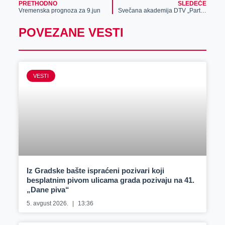
PRETHODNO
SLEDEĆE
Vremenska prognoza za 9.jun
Svečana akademija DTV „Partizan“ Klek 1964
POVEZANE VESTI
VESTI
Iz Gradske bašte ispraćeni pozivari koji
besplatnim pivom ulicama grada pozivaju na 41.
„Dane piva“
5. avgust 2026.
13:36