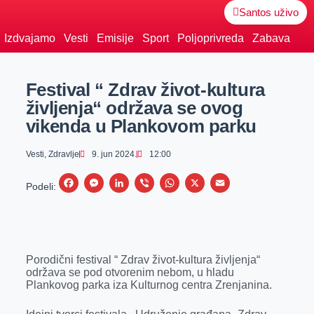
Santos uživo
Izdvajamo
Vesti
Emisije
Sport
Poljoprivreda
Zabava
Festival “ Zdrav život-kultura
življenja“ održava se ovog
vikenda u Plankovom parku
Vesti
,
Zdravlje
9. jun 2024.
12:00
F
M
L
V
W
X
E
Podeli:
a
e
i
i
h
m
c
s
n
b
a
a
e
s
k
e
t
i
Porodični festival “ Zdrav život-kultura življenja“
b
e
e
r
s
l
održava se pod otvorenim nebom, u hladu
o
n
d
A
Plankovog parka iza Kulturnog centra Zrenjanina.
o
g
I
p