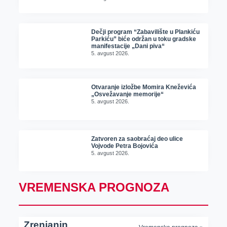
Dečji program “Zabavilište u Plankiću
Parkiću” biće održan u toku gradske
manifestacije „Dani piva“
5. avgust 2026.
Otvaranje izložbe Momira Kneževića
„Osvežavanje memorije“
5. avgust 2026.
Zatvoren za saobraćaj deo ulice
Vojvode Petra Bojovića
5. avgust 2026.
VREMENSKA PROGNOZA