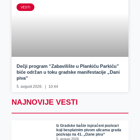
VESTI
Dečji program “Zabavilište u Plankiću Parkiću”
biće održan u toku gradske manifestacije „Dani
piva“
5. avgust 2026.
10:44
NAJNOVIJE VESTI
Iz Gradske bašte ispraćeni pozivari
koji besplatnim pivom ulicama grada
pozivaju na 41. „Dane piva“
5. avgust 2026.