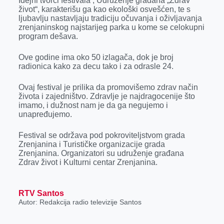
Idejni tvorci festivala , Udruženje građana „Zdrav
k
e
n
p
život“, karakterišu ga kao ekološki osvešćen, te s
ljubavlju nastavljaju tradiciju očuvanja i oživljavanja
r
zrenjaninskog najstarijeg parka u kome se celokupni
program dešava.
Ove godine ima oko 50 izlagača, dok je broj
radionica kako za decu tako i za odrasle 24.
Ovaj festival je prilika da promovišemo zdrav način
života i zajedništvo. Zdravlje je najdragocenije što
imamo, i dužnost nam je da ga negujemo i
unapređujemo.
Festival se održava pod pokroviteljstvom grada
Zrenjanina i Turističke organizacije grada
Zrenjanina. Organizatori su udruženje građana
Zdrav život i Kulturni centar Zrenjanina.
RTV Santos
Autor: Redakcija radio televizije Santos