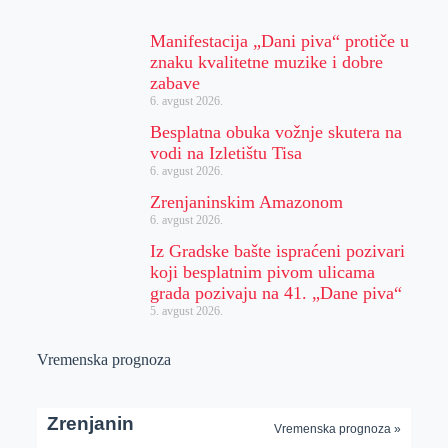
Manifestacija „Dani piva“ protiče u
znaku kvalitetne muzike i dobre
zabave
6. avgust 2026.
Besplatna obuka vožnje skutera na
vodi na Izletištu Tisa
6. avgust 2026.
Zrenjaninskim Amazonom
6. avgust 2026.
Iz Gradske bašte ispraćeni pozivari
koji besplatnim pivom ulicama
grada pozivaju na 41. „Dane piva“
5. avgust 2026.
Vremenska prognoza