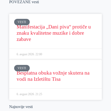
POVEZANE vesti
VESTI
Manifestacija „Dani piva“ protiče u
znaku kvalitetne muzike i dobre
zabave
6. avgust 2026.
22:00
VESTI
Besplatna obuka vožnje skutera na
vodi na Izletištu Tisa
6. avgust 2026.
21:25
Najnovije vesti