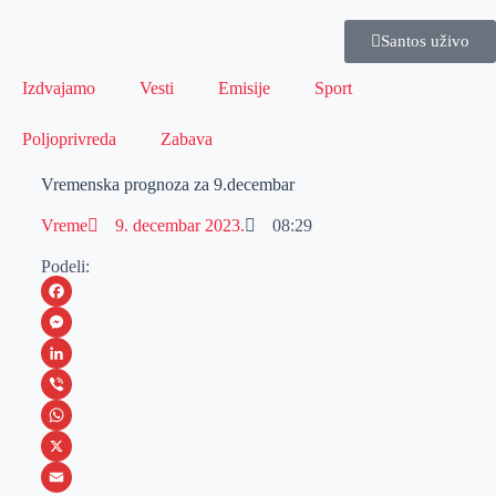
Santos uživo
Izdvajamo
Vesti
Emisije
Sport
Poljoprivreda
Zabava
Vremenska prognoza za 9.decembar
Vreme
9. decembar 2023.
08:29
Podeli:
F
a
M
c
e
L
e
s
i
V
b
s
n
i
W
o
e
k
b
h
X