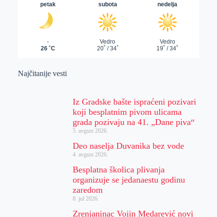
Najčitanije vesti
Iz Gradske bašte ispraćeni pozivari
koji besplatnim pivom ulicama
grada pozivaju na 41. „Dane piva“
5. avgust 2026.
Deo naselja Duvanika bez vode
4. avgust 2026.
Besplatna školica plivanja
organizuje se jedanaestu godinu
zaredom
8. jul 2026.
Zrenjaninac Vojin Medarević novi