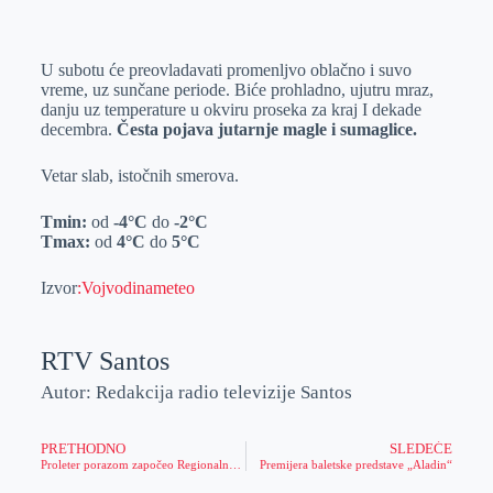
o
n
e
e
a
E
k
g
d
r
t
m
U subotu će preovladavati promenljvo oblačno i suvo
e
I
s
a
vreme, uz sunčane periode. Biće prohladno, ujutru mraz,
r
n
A
i
danju uz temperature u okviru proseka za kraj I dekade
decembra.
Česta pojava jutarnje magle i sumaglice.
p
l
p
Vetar slab, istočnih smerova.
Tmin:
od
-4
°C
do
-2
°C
Tmax:
od
4
°C
do
5
°C
Izvor
:Vojvodinameteo
RTV Santos
Autor: Redakcija radio televizije Santos
PRETHODNO
SLEDEĆE
Proleter porazom započeo Regionalnu A1 ligu
Premijera baletske predstave „Aladin“