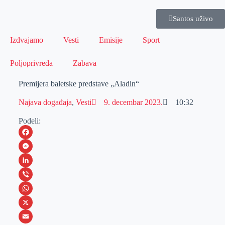
Santos uživo
Izdvajamo
Vesti
Emisije
Sport
Poljoprivreda
Zabava
Premijera baletske predstave „Aladin“
Najava događaja
,
Vesti
9. decembar 2023.
10:32
Podeli:
F
a
M
c
e
L
e
s
i
V
b
s
n
i
W
o
e
k
b
h
X