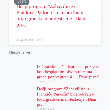
VESTI
Dečji program “Zabavilište u
Plankiću Parkiću” biće održan u
toku gradske manifestacije „Dani
piva“
5. avgust 2026.
10:44
Najnovije vesti
Iz Gradske bašte ispraćeni pozivari
koji besplatnim pivom ulicama
grada pozivaju na 41. „Dane piva“
5. avgust 2026.
Dečji program “Zabavilište u
Plankiću Parkiću” biće održan u
toku gradske manifestacije „Dani
piva“
5. avgust 2026.