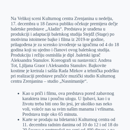
o
n
e
e
a
E
k
g
d
r
t
m
Na Velikoj sceni Kulturnog centra Zrenjanina u nedelju,
e
I
s
a
17. decembra u 18 časova publiku očekuje premijera dečje
r
n
A
i
baletske predstave „Aladin“. Predstava je urađena u
produkciji i adaptaciji baletskog studija Stejdž (Stage) po
p
l
motivima istoimene bajke i filma iz 2019-te godine,
p
prilagođena je za scensko izvođenje sa igračima od 4 do 18
godina koji su ujedno i članovi ovog baletskog studija.
Produkciju i režiju osmislila je dipl .baletski igrač
Aleksandra Stanulov. Koreografi su nastavnici: Andrea
Tot, Ljiljana Graor i Aleksandra Stanulov. Bajkovite
kostime je kreirala i sašila Rada Mirkov a tehnička podršku
pri realizaciji predstave pružiće muzički studio Kulturnog
centra Zrenjanina – studio „Nasnimanije“.
Kao u priči i filmu, ova predstava pored zabavnog
karaktera ima i poučnu ulogu. U ljubavi, kao i u
životu treba biti ono što jesi, jer ukoliko nas neko
voli, voleće nas sa svim našim manama i vrlinama.
Predstava traje oko 65 minuta.
Karte se prodaju na biletarnici Kulturnog centra od
11. decembra radnim danima od 10 do 12 i od 18 do
20 časova u pretprodaji po ceni od 400 dinara a na