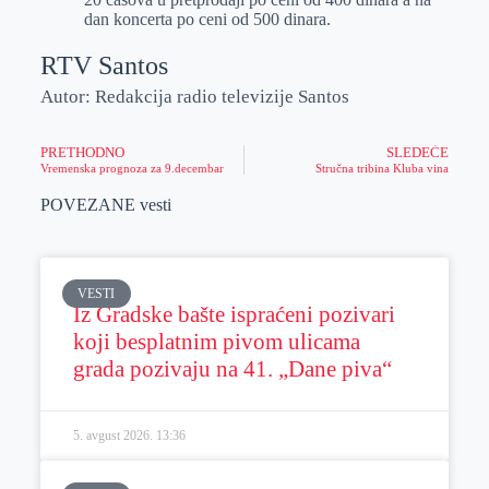
dan koncerta po ceni od 500 dinara.
RTV Santos
Autor: Redakcija radio televizije Santos
PRETHODNO
SLEDEĆE
Vremenska prognoza za 9.decembar
Stručna tribina Kluba vina
POVEZANE vesti
VESTI
Iz Gradske bašte ispraćeni pozivari
koji besplatnim pivom ulicama
grada pozivaju na 41. „Dane piva“
5. avgust 2026.
13:36