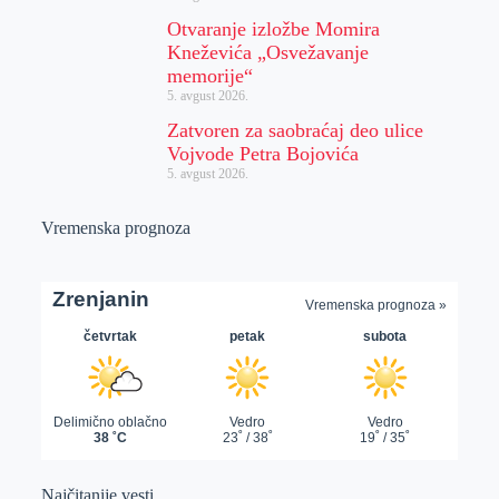
Otvaranje izložbe Momira
Kneževića „Osvežavanje
memorije“
5. avgust 2026.
Zatvoren za saobraćaj deo ulice
Vojvode Petra Bojovića
5. avgust 2026.
Vremenska prognoza
Najčitanije vesti