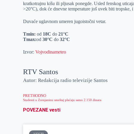
kratkotrajnu kišu ili pljusak ponegde. Usled fenskog utica
r
n
A
i
>20°C), dok će dnevne temperature još uvek biti tropske, 
p
l
Duvaće uglavnom umeren jugoistočni vetar.
p
Tmin
:
od
18
C
do
21
°C
Tmax:
od
30
°C
do
32
°C
Izvor:
Vojvodinameteo
RTV Santos
Autor: Redakcija radio televizije Santos
PRETHODNO
Studenti u Zrenjaninu smeštaj plaćaju samo 2.150 dinara
POVEZANE vesti