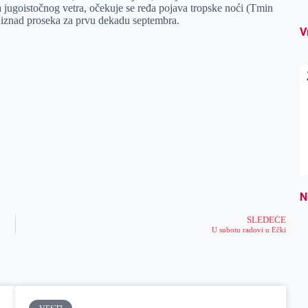
ja jugoistočnog vetra, očekuje se ređa pojava tropske noći (Tmin
i iznad proseka za prvu dekadu septembra.
V
N
SLEDEĆE
U subotu radovi u Ečki