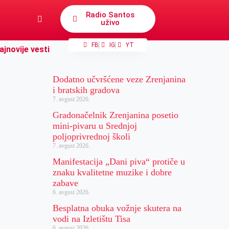
Radio Santos
uživo
FB
IG
YT
ajnovije vesti
Dodatno učvršćene veze Zrenjanina
i bratskih gradova
7. avgust 2026.
Gradonačelnik Zrenjanina posetio
mini-pivaru u Srednjoj
poljoprivrednoj školi
7. avgust 2026.
Manifestacija „Dani piva“ protiče u
znaku kvalitetne muzike i dobre
zabave
6. avgust 2026.
Besplatna obuka vožnje skutera na
vodi na Izletištu Tisa
6. avgust 2026.