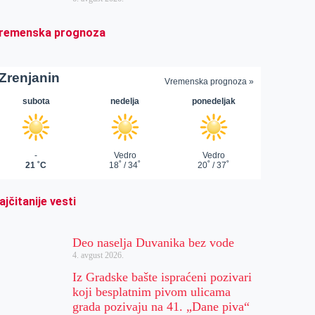
remenska prognoza
ajčitanije vesti
Deo naselja Duvanika bez vode
4. avgust 2026.
Iz Gradske bašte ispraćeni pozivari
koji besplatnim pivom ulicama
grada pozivaju na 41. „Dane piva“