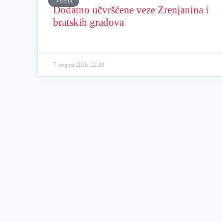
VESTI
Dodatno učvršćene veze Zrenjanina i
bratskih gradova
7. avgust 2026.
22:23