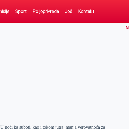
isije
Sport
Poljoprivreda
Još
Kontakt
N
 noći ka suboti, kao i tokom jutra, manja verovatnoća za