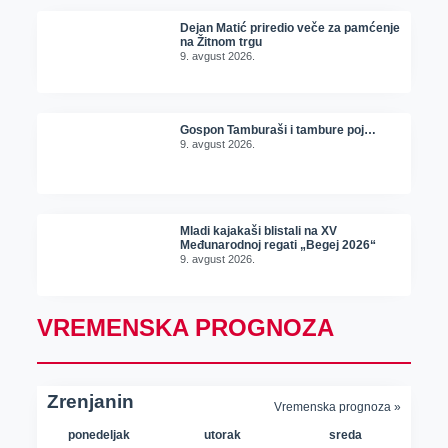
Dejan Matić priredio veče za pamćenje
na Žitnom trgu
9. avgust 2026.
Gospon Tamburaši i tambure poj…
9. avgust 2026.
Mladi kajakaši blistali na XV
Međunarodnoj regati „Begej 2026“
9. avgust 2026.
VREMENSKA PROGNOZA