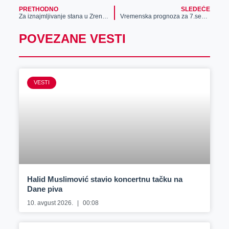
PRETHODNO
SLEDEĆE
Za iznajmljivanje stana u Zrenjaninu treba izdvojiti između 200 i 400 evra mesečno
Vremenska prognoza za 7.septembar
POVEZANE VESTI
VESTI
Halid Muslimović stavio koncertnu tačku na
Dane piva
10. avgust 2026.
00:08