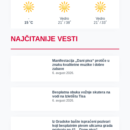
NAJČITANIJE VESTI
Manifestacija „Dani piva“ protiče u
znaku kvalitetne muzike i dobre
zabave
6. avgust 2026.
Besplatna obuka vožnje skutera na
vodi na Izletištu Tisa
6. avgust 2026.
Iz Gradske bašte ispraćeni pozivari
koji besplatnim pivom ulicama grada
pozivaju na 41. „Dane piva“