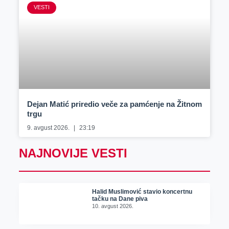
VESTI
Dejan Matić priredio veče za pamćenje na Žitnom
trgu
9. avgust 2026.
23:19
NAJNOVIJE VESTI
Halid Muslimović stavio koncertnu
tačku na Dane piva
10. avgust 2026.