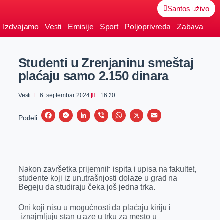
Santos uživo
Izdvajamo
Vesti
Emisije
Sport
Poljoprivreda
Zabava
Studenti u Zrenjaninu smeštaj
plaćaju samo 2.150 dinara
Vesti
6. septembar 2024.
16:20
F
M
L
V
W
X
E
Podeli:
a
e
i
i
h
m
c
s
n
b
a
a
e
s
k
e
t
i
Nakon završetka prijemnih ispita i upisa na fakultet,
b
e
e
r
s
l
studente koji iz unutrašnjosti dolaze u grad na
o
n
d
A
Begeju da studiraju čeka još jedna trka.
o
g
I
p
Oni koji nisu u mogućnosti da plaćaju kiriju i
k
e
n
p
iznajmljuju stan ulaze u trku za mesto u