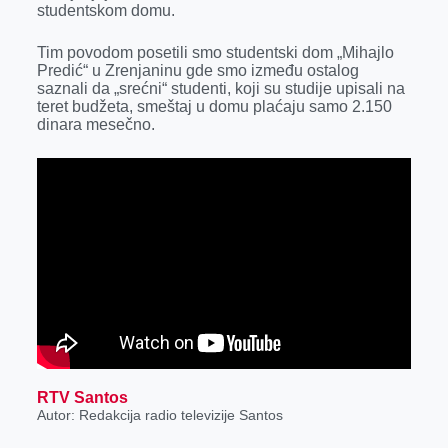
studentskom domu.
r
Tim povodom posetili smo studentski dom „Mihajlo
Predić“ u Zrenjaninu gde smo između ostalog
saznali da „srećni“ studenti, koji su studije upisali na
teret budžeta, smeštaj u domu plaćaju samo 2.150
dinara mesečno.
RTV Santos
Autor: Redakcija radio televizije Santos