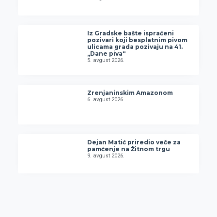
Iz Gradske bašte ispraćeni
pozivari koji besplatnim pivom
ulicama grada pozivaju na 41.
„Dane piva“
5. avgust 2026.
Zrenjaninskim Amazonom
6. avgust 2026.
Dejan Matić priredio veče za
pamćenje na Žitnom trgu
9. avgust 2026.