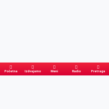
Početna
Izdvajamo
Meni
Radio
Pretraga
Pretraga
Kategorije