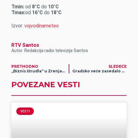
r
Tmin
:
od
8
°C
do
10
°C
Tmax:
od
16
°C
do
18
°C
Izvor:
vojvodinameteo
RTV Santos
Autor: Redakcija radio televizije Santos
PRETHODNO
SLEDEĆE
„Biznis štrudla“ u Zrenjaninu
Gradsko veće zasedalo prvi put u aktuelnom sazivu
POVEZANE VESTI
VESTI