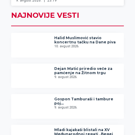
9. avgust 2026.
23:19
NAJNOVIJE VESTI
Halid Muslimović stavio
koncertnu tačku na Dane piva
10. avgust 2026.
Dejan Matić priredio veče za
pamćenje na Žitnom trgu
9. avgust 2026.
Gospon Tamburaši i tambure
poj…
9. avgust 2026.
Mladi kajakaši blistali na XV
Međunarodnoj regati „Begej