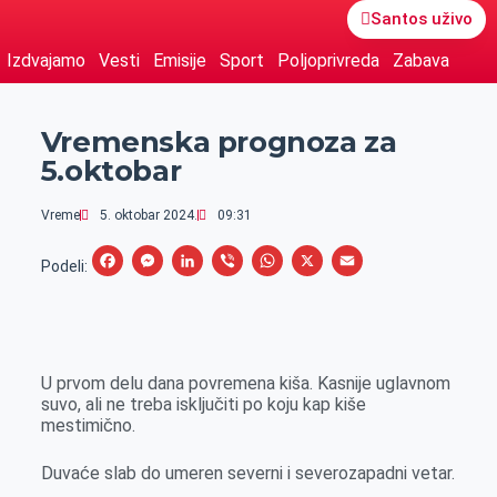
Santos uživo
Izdvajamo
Vesti
Emisije
Sport
Poljoprivreda
Zabava
Vremenska prognoza za
5.oktobar
Vreme
5. oktobar 2024.
09:31
F
M
L
V
W
X
E
Podeli:
a
e
i
i
h
m
c
s
n
b
a
a
e
s
k
e
t
i
U prvom delu dana povremena kiša. Kasnije uglavnom
b
e
e
r
s
l
suvo, ali ne treba isključiti po koju kap kiše
o
n
d
A
mestimično.
o
g
I
p
Duvaće slab do umeren severni i severozapadni vetar.
k
e
n
p