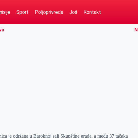
isije
Sport
Poljoprivreda
Još
Kontakt
vu
N
nica je održana u Baroknoj sali Skupštine grada, a među 37 tačaka