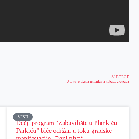
SLEDEĆE
U toku je akcija uklanjanja kabastog otpada
VESTI
Dečji program “Zabavilište u Plankiću
Parkiću” biće održan u toku gradske
manifestacije „Dani piva“