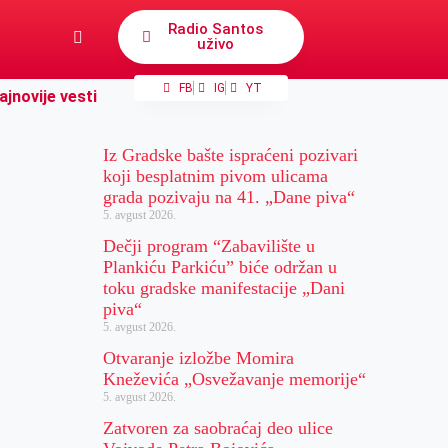
Radio Santos
uživo
FB
IG
YT
ajnovije vesti
Iz Gradske bašte ispraćeni pozivari
koji besplatnim pivom ulicama
grada pozivaju na 41. „Dane piva“
5. avgust 2026.
Dečji program “Zabavilište u
Plankiću Parkiću” biće održan u
toku gradske manifestacije „Dani
piva“
5. avgust 2026.
Otvaranje izložbe Momira
Kneževića „Osvežavanje memorije“
5. avgust 2026.
Zatvoren za saobraćaj deo ulice