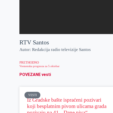
RTV Santos
Autor: Redakcija radio televizije Santos
PRETHODNO
Vremenska prognoza za 5.oktobar
POVEZANE vesti
VESTI
Iz Gradske bašte ispraćeni pozivari
koji besplatnim pivom ulicama grada
pozivaju na 41. „Dane piva“