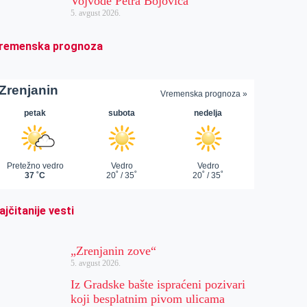
Vojvode Petra Bojovića
5. avgust 2026.
remenska prognoza
ajčitanije vesti
„Zrenjanin zove“
5. avgust 2026.
Iz Gradske bašte ispraćeni pozivari
koji besplatnim pivom ulicama