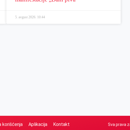
5. avgust 2026.
10:44
a korišćenja
Aplikacija
Kontakt
Sva prava z