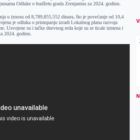
opunama Odluke o budžetu grada Zrenjanina za 2024. godinu.
nja u iznosu od 8,789,855,552 dinara, što je povećanje od 10,4
V
jena je odluka o pristupanju izradi Lokalnog plana razvoja
e. Usvojene su i tačke dnevnog reda koje su se ticale izmena i
za 2024. godinu.
N