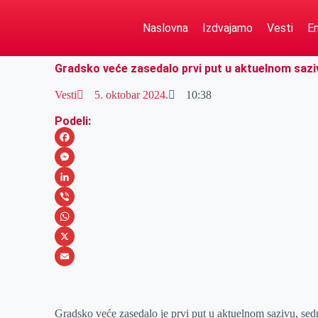
Naslovna
Izdvajamo
Vesti
Em
Gradsko veće zasedalo prvi put u aktuelnom sazi
Vesti
5. oktobar 2024.
10:38
Podeli:
F
a
M
c
e
L
e
s
i
V
b
s
n
i
W
o
e
k
b
h
X
o
n
e
e
a
E
k
g
d
r
t
m
Gradsko veće zasedalo je prvi put u aktuelnom sazivu, sed
e
I
s
a