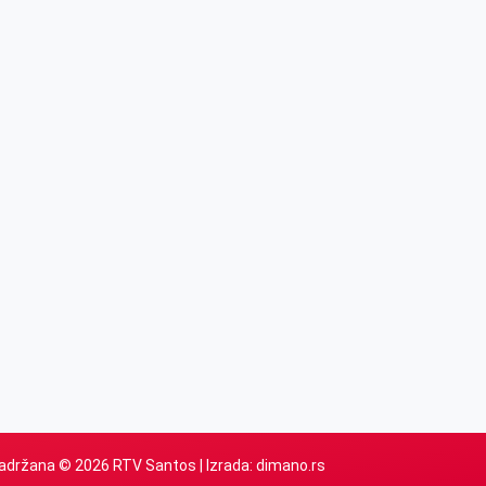
adržana © 2026 RTV Santos | Izrada:
dimano.rs