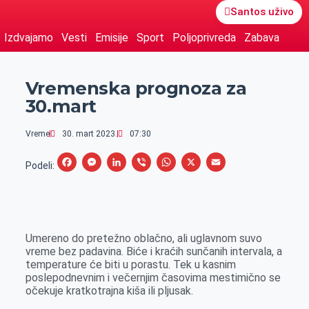
Santos uživo
Izdvajamo
Vesti
Emisije
Sport
Poljoprivreda
Zabava
Vremenska prognoza za
30.mart
Vreme
30. mart 2023.
07:30
F
M
L
V
W
X
E
Podeli:
a
e
i
i
h
m
c
s
n
b
a
a
e
s
k
e
t
i
Umereno do pretežno oblačno, ali uglavnom suvo
b
e
e
r
s
l
vreme bez padavina. Biće i kraćih sunčanih intervala, a
o
n
d
A
temperature će biti u porastu. Tek u kasnim
poslepodnevnim i večernjim časovima mestimično se
o
g
I
p
očekuje kratkotrajna kiša ili pljusak.
k
e
n
p