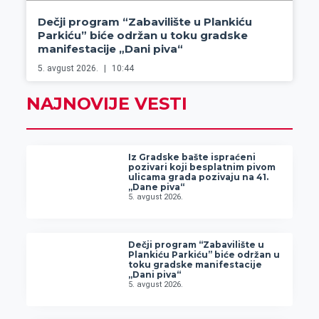
Dečji program “Zabavilište u Plankiću
Parkiću” biće održan u toku gradske
manifestacije „Dani piva“
5. avgust 2026.
10:44
NAJNOVIJE VESTI
Iz Gradske bašte ispraćeni
pozivari koji besplatnim pivom
ulicama grada pozivaju na 41.
„Dane piva“
5. avgust 2026.
Dečji program “Zabavilište u
Plankiću Parkiću” biće održan u
toku gradske manifestacije
„Dani piva“
5. avgust 2026.