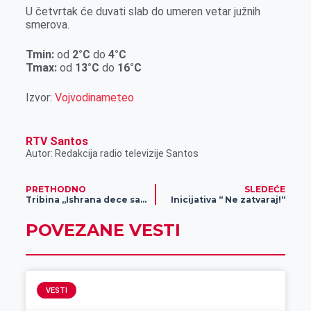
r
U četvrtak će duvati slab do umeren vetar južnih
smerova.
Tmin:
od
2°C
do
4°C
Tmax:
od
13°C
do
16°C
Izvor:
Vojvodinameteo
RTV Santos
Autor: Redakcija radio televizije Santos
PRETHODNO
SLEDEĆE
Tribina „Ishrana dece sa autizmom“
Inicijativa “ Ne zatvaraj!“
POVEZANE VESTI
VESTI