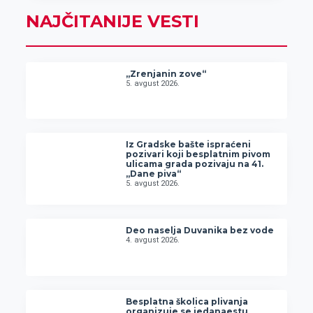
NAJČITANIJE VESTI
„Zrenjanin zove“
5. avgust 2026.
Iz Gradske bašte ispraćeni
pozivari koji besplatnim pivom
ulicama grada pozivaju na 41.
„Dane piva“
5. avgust 2026.
Deo naselja Duvanika bez vode
4. avgust 2026.
Besplatna školica plivanja
organizuje se jedanaestu