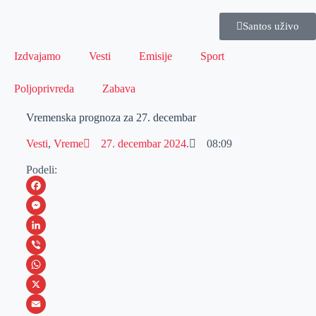
Santos uživo
Izdvajamo
Vesti
Emisije
Sport
Poljoprivreda
Zabava
Vremenska prognoza za 27. decembar
Vesti
,
Vreme
27. decembar 2024.
08:09
Podeli:
F
a
M
c
e
L
e
s
i
V
b
s
n
i
W
o
e
k
b
h
X