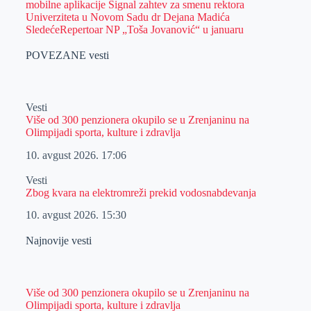
mobilne aplikacije Signal zahtev za smenu rektora
Univerziteta u Novom Sadu dr Dejana Madića
Sledeće
Repertoar NP „Toša Jovanović“ u januaru
POVEZANE vesti
Vesti
Više od 300 penzionera okupilo se u Zrenjaninu na
Olimpijadi sporta, kulture i zdravlja
10. avgust 2026.
17:06
Vesti
Zbog kvara na elektromreži prekid vodosnabdevanja
10. avgust 2026.
15:30
Najnovije vesti
Više od 300 penzionera okupilo se u Zrenjaninu na
Olimpijadi sporta, kulture i zdravlja