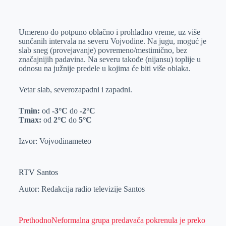
o
n
e
e
a
E
k
g
d
r
t
m
Umereno do potpuno oblačno i prohladno vreme, uz više
e
I
s
a
sunčanih intervala na severu Vojvodine. Na jugu, moguć je
r
n
A
i
slab sneg (provejavanje) povremeno/mestimično, bez
značajnijih padavina. Na severu takođe (nijansu) toplije u
p
l
odnosu na južnije predele u kojima će biti više oblaka.
p
Vetar slab, severozapadni i zapadni.
Tmin:
od
-3°C
do
-2°C
Tmax:
od
2°C
do
5°C
Izvor: Vojvodinameteo
RTV Santos
Autor: Redakcija radio televizije Santos
Prethodno
Neformalna grupa predavača pokrenula je preko