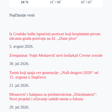
Najčitanije vesti
Iz Gradske bašte ispraćeni pozivari koji besplatnim pivom
ulicama grada pozivaju na 41. „Dane piva“
5. avgust 2026.
Zrenjaninac Vojin Medarević novi košarkaš Crvene zvezde
30. jul 2026.
Turnir koji spaja sve generacije: „Naši drugovi 2026“ od
15. avgusta u Stajićevu
21. jul 2026.
Mesarović i Salapura sa predstavnicima „Dräxlmaiera“:
Novi projekti i očuvanje radnih mesta u fokusu
29. jul 2026.