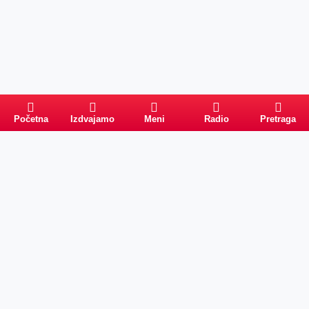
Početna
Izdvajamo
Meni
Radio
Pretraga
Pretraga
Kategorije
Ostalo
Naslovna
Izdvajamo