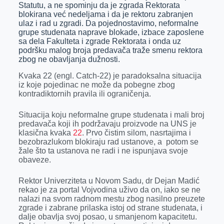
o
n
d
A
Statutu, a ne spominju da je zgrada Rektorata
blokirana već nedeljama i da je rektoru zabranjen
o
g
I
p
ulaz i rad u zgradi. Da pojednostavimo, neformalne
k
e
n
p
grupe studenata naprave blokade, izbace zaposlene
sa dela Fakulteta i zgrade Rektorata i onda uz
r
podršku malog broja predavača traže smenu rektora
zbog ne obavljanja dužnosti.
Kvaka 22 (engl. Catch-22) je paradoksalna situacija
iz koje pojedinac ne može da pobegne zbog
kontradiktornih pravila ili ograničenja.
Situacija koju neformalne grupe studenata i mali broj
predavača koji ih podržavaju proizvode na UNS je
klasična kvaka
22
. Prvo čistim silom, nasrtajima i
bezobrazlukom blokiraju rad ustanove, a potom se
žale što ta ustanova ne radi i ne ispunjava svoje
obaveze.
Rektor Univerziteta u Novom Sadu, dr Dejan Madić
rekao je za portal Vojvodina uživo da on, iako se ne
nalazi na svom radnom mestu zbog nasilno preuzete
zgrade i zabrane prilaska istoj od strane studenata, i
dalje obavlja svoj posao, u smanjenom kapacitetu.