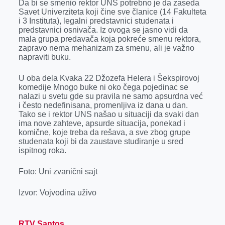
Da bi se smenio rektor UNS potrebno je da zaseda
Savet Univerziteta koji čine sve članice (14 Fakulteta
i 3 Instituta), legalni predstavnici studenata i
predstavnici osnivača. Iz ovoga se jasno vidi da
mala grupa predavača koja pokreće smenu rektora,
zapravo nema mehanizam za smenu, ali je važno
napraviti buku.
U oba dela Kvaka 22 Džozefa Helera i Šekspirovoj
komedije Mnogo buke ni oko čega pojedinac se
nalazi u svetu gde su pravila ne samo apsurdna već
i često nedefinisana, promenljiva iz dana u dan.
Tako se i rektor UNS našao u situaciji da svaki dan
ima nove zahteve, apsurde situacija, ponekad i
komične, koje treba da rešava, a sve zbog grupe
studenata koji bi da zaustave studiranje u sred
ispitnog roka.
Foto: Uni zvanični sajt
Izvor: Vojvodina uživo
RTV Santos