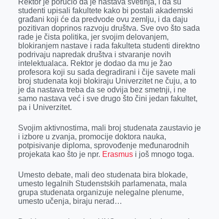
Rektor je poručio da je nastava svetinja, i da su
studenti upisali fakultete kako bi postali akademski
građani koji će da predvode ovu zemlju, i da daju
pozitivan doprinos razvoju društva. Sve ovo što sada
rade je čista politika, jer svojim delovanjem,
blokiranjem nastave i rada fakulteta studenti direktno
podrivaju napredak društva i stvaranje novih
intelektualaca. Rektor je dodao da mu je žao
profesora koji su sada degradirani i čije savete mali
broj studenata koji blokiraju Univerzitet ne čuju, a to
je da nastava treba da se odvija bez smetnji, i ne
samo nastava već i sve drugo što čini jedan fakultet,
pa i Univerzitet.
Svojim aktivnostima, mali broj studenata zaustavio je
i izbore u zvanja, promocije doktora nauka,
potpisivanje diploma, sprovođenje međunarodnih
projekata kao što je npr.
Erasmus
i još mnogo toga.
Umesto debate, mali deo studenata bira blokade,
umesto legalnih Studenstskih parlamenata, mala
grupa studenata organizuje nelegalne plenume,
umesto učenja, biraju nerad…