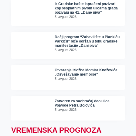
Iz Gradske bašte ispraćeni pozivari
koji besplatnim pivom ulicama grada
pozivaju na 41. „Dane piva“
5. avgust 2026.
Dečji program “Zabavilište u Plankiću
Parkiću” biće održan u toku gradske
manifestacije „Dani piva“
5. avgust 2026.
Otvaranje izložbe Momira Kneževića
„Osvežavanje memorije“
5. avgust 2026.
Zatvoren za saobraćaj deo ulice
Vojvode Petra Bojovića
5. avgust 2026.
VREMENSKA PROGNOZA