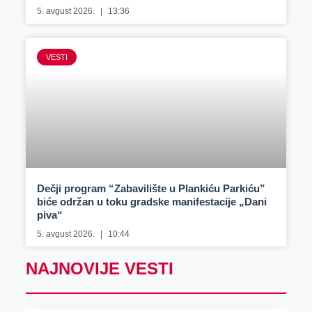
5. avgust 2026.
13:36
VESTI
Dečji program “Zabavilište u Plankiću Parkiću”
biće održan u toku gradske manifestacije „Dani
piva“
5. avgust 2026.
10:44
NAJNOVIJE VESTI