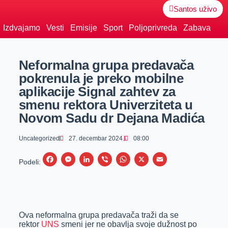
Santos uživo
Izdvajamo
Vesti
Emisije
Sport
Poljoprivreda
Zabava
Neformalna grupa predavača
pokrenula je preko mobilne
aplikacije Signal zahtev za
smenu rektora Univerziteta u
Novom Sadu dr Dejana Madića
Uncategorized
27. decembar 2024.
08:00
F
M
L
V
W
X
E
Podeli:
a
e
i
i
h
m
c
s
n
b
a
a
e
s
k
e
t
i
Ova neformalna grupa predavača traži da se
b
e
e
r
s
l
rektor
UNS
smeni jer ne obavlja svoje dužnost po