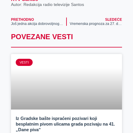
Autor: Redakcija radio televizije Santos
PRETHODNO
SLEDEĆE
Još jedna akcija dobrovoljnog davanja krvi najavljena za 30. decembar.
Vremenska prognoza za 27. decembar
POVEZANE VESTI
VESTI
Iz Gradske bašte ispraćeni pozivari koji
besplatnim pivom ulicama grada pozivaju na 41.
„Dane piva“