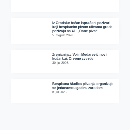
Iz Gradske bašte ispraćeni pozivari
koji besplatnim pivom ulicama grada
pozivaju na 41. „Dane piva“
5. avgust 2026.
Zrenjaninac Vojin Medarević novi
košarkaš Crvene zvezde
30. jul 2026.
Besplatna školica plivanja organizuje
se jedanaestu godinu zaredom
8. jul 2026.