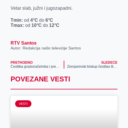
r
Vetar slab, južni i jugozapadni.
Tmin:
od
4
°C
do
6
°C
Tmax:
od
10
°C
do
12
°C
RTV Santos
Autor: Redakcija radio televizije Santos
PRETHODNO
SLEDEĆE
Čestitka gradonačelnika i predsednika Skupštine grada sugrađanima koji slave Božić po gregorijanskom kalendaru
Zrenjaninski biskup čestitao Božić
POVEZANE VESTI
VESTI