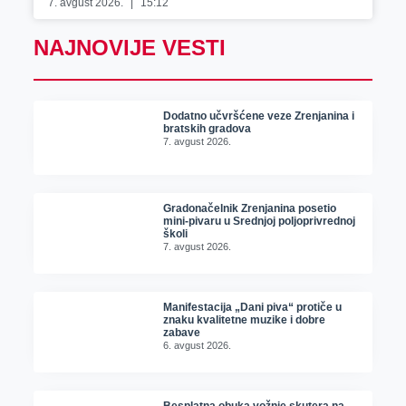
7. avgust 2026.
15:12
NAJNOVIJE VESTI
Dodatno učvršćene veze Zrenjanina i
bratskih gradova
7. avgust 2026.
Gradonačelnik Zrenjanina posetio
mini-pivaru u Srednjoj poljoprivrednoj
školi
7. avgust 2026.
Manifestacija „Dani piva“ protiče u
znaku kvalitetne muzike i dobre
zabave
6. avgust 2026.
Besplatna obuka vožnje skutera na