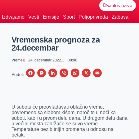
Santos uživo
Izdvajamo
Vesti
Emisije
Sport
Poljoprivreda
Zabava
Vremenska prognoza za
24.decembar
Vreme
24. decembar 2022.
08:00
F
M
L
V
W
X
E
Podeli:
a
e
i
i
h
m
c
s
n
b
a
a
e
s
k
e
t
i
U subotu će preovladavati oblačno vreme,
b
e
e
r
s
l
povremeno sa slabom kišom, naročito u noći ka
o
n
d
A
suboti, kao i u prvom delu dana. U drugom delu dana
u većini mesta zadržaće se suvo vreme.
o
g
I
p
Temperature bez bitnijih promena u odnosu na
k
e
n
p
petak.