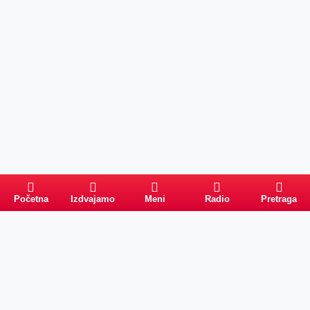
Početna
Izdvajamo
Meni
Radio
Pretraga
Pretraga
Kategorije