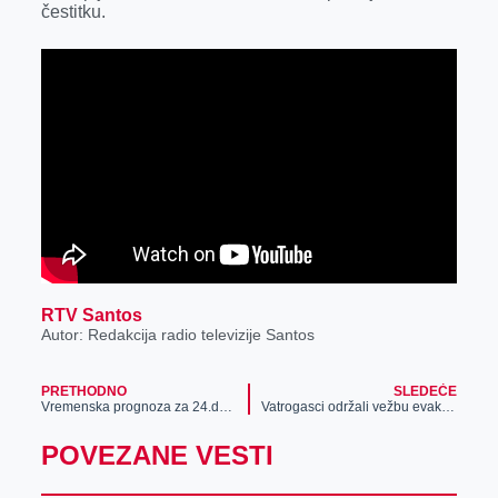
čestitku.
r
RTV Santos
Autor: Redakcija radio televizije Santos
PRETHODNO
SLEDEĆE
Vremenska prognoza za 24.decembar
Vatrogasci održali vežbu evakuacije u OŠ Petar Petrović Njegoš
POVEZANE VESTI