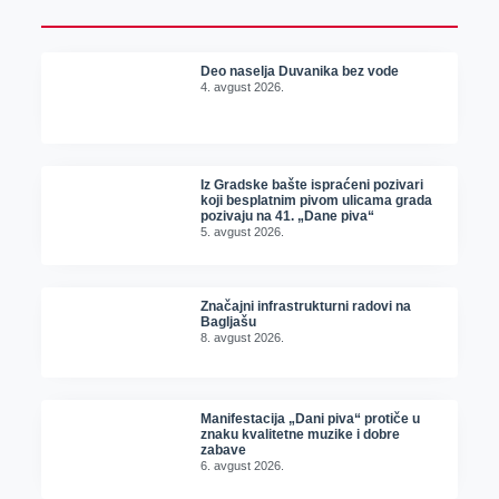
Deo naselja Duvanika bez vode
4. avgust 2026.
Iz Gradske bašte ispraćeni pozivari
koji besplatnim pivom ulicama grada
pozivaju na 41. „Dane piva“
5. avgust 2026.
Značajni infrastrukturni radovi na
Bagljašu
8. avgust 2026.
Manifestacija „Dani piva“ protiče u
znaku kvalitetne muzike i dobre
zabave
6. avgust 2026.