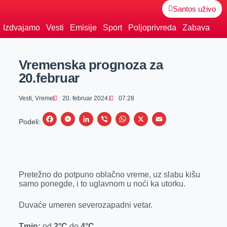
Santos uživo
Izdvajamo
Vesti
Emisije
Sport
Poljoprivreda
Zabava
Vremenska prognoza za
20.februar
Vesti
,
Vreme
20. februar 2024.
07:28
F
M
L
V
W
X
E
Podeli:
a
e
i
i
h
m
c
s
n
b
a
a
e
s
k
e
t
i
Pretežno do potpuno oblačno vreme, uz slabu kišu
b
e
e
r
s
l
samo ponegde, i to uglavnom u noći ka utorku.
o
n
d
A
o
g
I
p
Duvaće umeren severozapadni vetar.
k
e
n
p
Tmin:
od
2°C
do
4°C