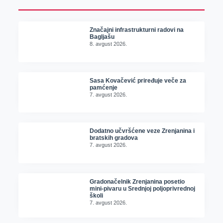
Značajni infrastrukturni radovi na
Bagljašu
8. avgust 2026.
Sasa Kovačević priređuje veče za
pamćenje
7. avgust 2026.
Dodatno učvršćene veze Zrenjanina i
bratskih gradova
7. avgust 2026.
Gradonačelnik Zrenjanina posetio
mini-pivaru u Srednjoj poljoprivrednoj
školi
7. avgust 2026.