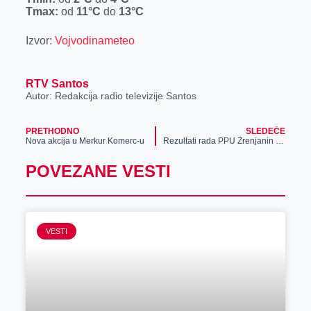
r
Tmax:
od
11°C
do
13°C
Izvor:
Vojvodinameteo
RTV Santos
Autor: Redakcija radio televizije Santos
PRETHODNO
SLEDEĆE
Nova akcija u Merkur Komerc-u
Rezultati rada PPU Zrenjanin za januar 2024.
POVEZANE VESTI
VESTI