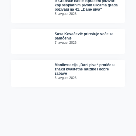
Iz Gradske bašte ispraćeni pozivari
koji besplatnim pivom ulicama grada
pozivaju na 41. „Dane piva“
5. avgust 2026.
Sasa Kovačević priređuje veče za
pamćenje
7. avgust 2026.
Manifestacija „Dani piva“ protiče u
znaku kvalitetne muzike i dobre
zabave
6. avgust 2026.