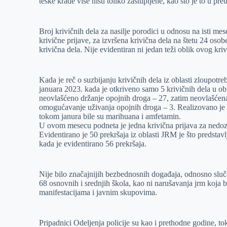
teške krađe više nisu toliko zastupljene, kao što je to u pr
Broj krivičnih dela za nasilje porodici u odnosu na isti me
krivične prijave, za izvršena krivična dela na štetu 24 oso
krivična dela. Nije evidentiran ni jedan teži oblik ovog kri
Kada je reč o suzbijanju krivičnih dela iz oblasti zloupotre
januara 2023. kada je otkriveno samo 5 krivičnih dela u obl
neovlašćeno držanje opojnih droga – 27, zatim neovlašćena 
omogućavanje uživanja opojnih droga – 3. Realizovano je
tokom janura bile su marihuana i amfetamin.
U ovom mesecu podneta je jedna krivična prijava za nedozv
Evidentirano je 50 prekršaja iz oblasti JRM je što predsta
kada je evidentirano 56 prekršaja.
Nije bilo značajnijih bezbednosnih događaja, odnosno sluč
68 osnovnih i srednjih škola, kao ni narušavanja jrm koja b
manifestacijama i javnim skupovima.
Pripadnici Odeljenja policije su kao i prethodne godine, 