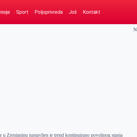
isije
Sport
Poljoprivreda
Još
Kontakt
N
 u Zrenjaninu nastavljen je trend kontinuirano povoljnog stanja