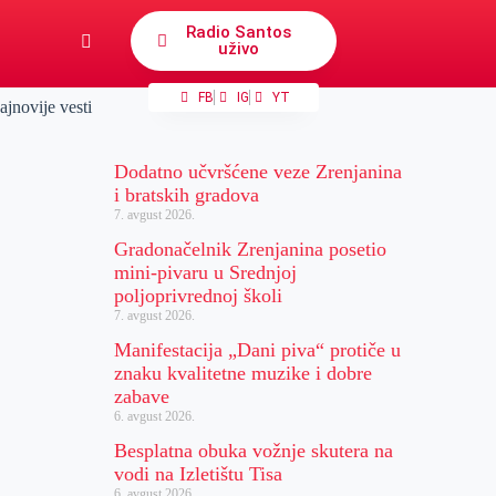
Radio Santos
uživo
FB
IG
YT
ajnovije vesti
Dodatno učvršćene veze Zrenjanina
i bratskih gradova
7. avgust 2026.
Gradonačelnik Zrenjanina posetio
mini-pivaru u Srednjoj
poljoprivrednoj školi
7. avgust 2026.
Manifestacija „Dani piva“ protiče u
znaku kvalitetne muzike i dobre
zabave
6. avgust 2026.
Besplatna obuka vožnje skutera na
vodi na Izletištu Tisa
6. avgust 2026.