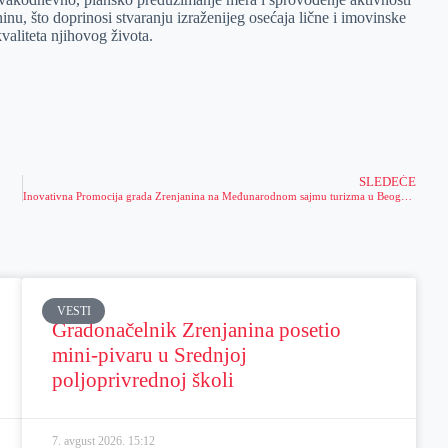
inu, što doprinosi stvaranju izraženijeg osećaja lične i imovinske
aliteta njihovog života.
SLEDEĆE
Inovativna Promocija grada Zrenjanina na Međunarodnom sajmu turizma u Beogradu
VESTI
Gradonačelnik Zrenjanina posetio
mini-pivaru u Srednjoj
poljoprivrednoj školi
7. avgust 2026.
15:12