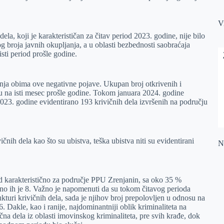
V
ela, koji je karakterističan za čitav period 2023. godine, nije bilo
g broja javnih okupljanja, a u oblasti bezbednosti saobraćaja
sti period prošle godine.
jenja obima ove negativne pojave. Ukupan broj otkrivenih i
u na isti mesec prošle godine. Tokom januara 2024. godine
2023. godine evidentirano 193 krivičnih dela izvršenih na području
čnih dela kao što su ubistva, teška ubistva niti su evidentirani
Na
iod karakteristično za područje PPU Zrenjanin, sa oko 35 %
ano ih je 8. Važno je napomenuti da su tokom čitavog perioda
turi krivičnih dela, sada je njihov broj prepolovljen u odnosu na
. Dakle, kao i ranije, najdominantniji oblik kriminaliteta na
čna dela iz oblasti imovinskog kriminaliteta, pre svih krađe, dok