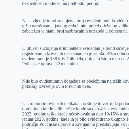
bezbednosti u odnosu na prethodni period.
r
n
A
i
p
l
Nastavljen je trend smanjenja broja evidentiranih krivičnih d
p
težih narušavanja javnog reda i mira pored održanog veliko
zabeležen je manji broj saobraćajnih nezgoda u odnosu na i
U oblasti suzbijanja kriminaliteta evidentan je trend sman
registrovanih krivičnih dela smanjen je za oko 3% u odnos
evidentirano je 188 krivičnih dela, dok je u istom mesecu 
Policijske uprave u Zrenjaninu.
Nije bilo evidentiranih događaja sa obeležjima najtežih krivi
pokušaji izvršenja ovih krivičnih dela.
U strukturi imovinskih delikata kao što je to već duži per
dominiraju krađe – 66 i teške krađe sa oko 4% – evidentir
2023. godine teške krađe učestvovale sa oko 10-15% u struk
januar 2023. godine, kada ih je bilo evidentirano ukupno 16
području Policijske uprave u Zrenjaninu predstavljaju krivi