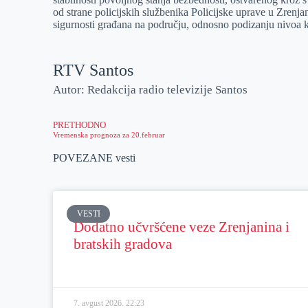
od strane policijskih službenika Policijske uprave u Zrenjan
sigurnosti građana na području, odnosno podizanju nivoa kv
RTV Santos
Autor: Redakcija radio televizije Santos
PRETHODNO
Vremenska prognoza za 20.februar
POVEZANE vesti
VESTI
Dodatno učvršćene veze Zrenjanina i
bratskih gradova
7. avgust 2026.
22:23