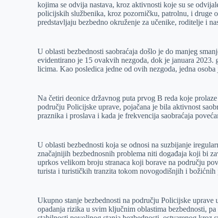
kojima se odvija nastava, kroz aktivnosti koje su se odvija
policijskih službenika, kroz pozorničku, patrolnu, i druge 
predstavljaju bezbedno okruženje za učenike, roditelje i na
U oblasti bezbednosti saobraćaja došlo je do manjeg smanj
evidentirano je 15 ovakvih nezgoda, dok je januara 2023. 
licima. Kao posledica jedne od ovih nezgoda, jedna osoba 
Na četiri deonice državnog puta prvog B reda koje prolaze 
području Policijske uprave, pojačana je bila aktivnost saobr
praznika i proslava i kada je frekvencija saobraćaja poveć
U oblasti bezbednosti koja se odnosi na suzbijanje iregularn
značajnijih bezbednosnih problema niti događaja koji bi zavr
uprkos velikom broju stranaca koji borave na području pov
turista i turističkih tranzita tokom novogodišnjih i božićnih
Ukupno stanje bezbednosti na području Policijske uprave 
opadanja rizika u svim ključnim oblastima bezbednosti, pa
stabilnosti povoljnog stanja bezbednosti, ostvarenog kroz