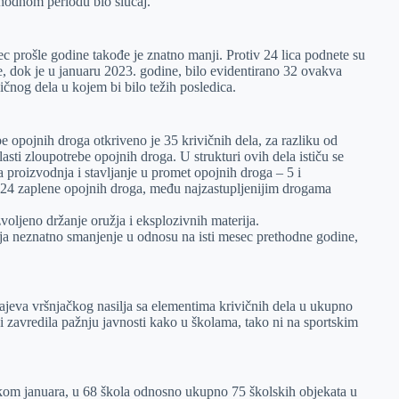
ethodnom periodu bio slučaj.
sec prošle godine takođe je znatno manji. Protiv 24 lica podnete su
be, dok je u januaru 2023. godine, bilo evidentirano 32 ovakva
vičnog dela u kojem bi bilo težih posledica.
be opojnih droga otkriveno je 35 krivičnih dela, za razliku od
asti zloupotrebe opojnih droga. U strukturi ovih dela ističu se
proizvodnja i stavljanje u promet opojnih droga – 5 i
 24 zaplene opojnih droga, među najzastupljenijim drogama
oljeno držanje oružja i eksplozivnih materija.
vlja neznatno smanjenje u odnosu na isti mesec prethodne godine,
ajeva vršnjačkog nasilja sa elementima krivičnih dela u ukupno
i zavredila pažnju javnosti kako u školama, tako ni na sportskim
tokom januara, u 68 škola odnosno ukupno 75 školskih objekata u