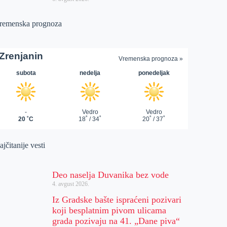
remenska prognoza
jčitanije vesti
Deo naselja Duvanika bez vode
4. avgust 2026.
Iz Gradske bašte ispraćeni pozivari
koji besplatnim pivom ulicama
grada pozivaju na 41. „Dane piva“