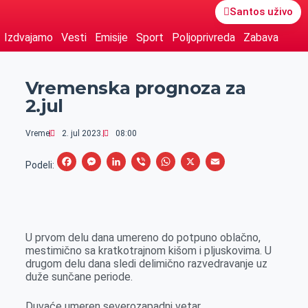
Santos uživo
Izdvajamo
Vesti
Emisije
Sport
Poljoprivreda
Zabava
Vremenska prognoza za
2.jul
Vreme
2. jul 2023.
08:00
F
M
L
V
W
X
E
Podeli:
a
e
i
i
h
m
c
s
n
b
a
a
e
s
k
e
t
i
U prvom delu dana umereno do potpuno oblačno,
b
e
e
r
s
l
mestimično sa kratkotrajnom kišom i pljuskovima. U
o
n
d
A
drugom delu dana sledi delimično razvedravanje uz
duže sunčane periode.
o
g
I
p
k
e
n
p
Duvaće umeren severozapadni vetar.