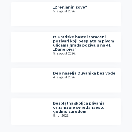
„Zrenjanin zove“
5. avgust 2026.
Iz Gradske bašte ispraćeni
pozivari koji besplatnim pivom
ulicama grada pozivaju na 41.
„Dane piva“
5. avgust 2026.
Deo naselja Duvanika bez vode
4. avgust 2026.
Besplatna školica plivanja
organizuje se jedanaestu
godinu zaredom
8. jul 2026.