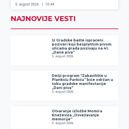
5. avgust 2026.
10:44
NAJNOVIJE VESTI
Iz Gradske bašte ispraćeni
pozivari koji besplatnim pivom
ulicama grada pozivaju na 41.
„Dane piva“
5. avgust 2026.
Dečji program “Zabavilište u
Plankiću Parkiću” biće održan u
toku gradske manifestacije
„Dani piva“
5. avgust 2026.
Otvaranje izložbe Momira
Kneževića „Osvežavanje
memorije“
5. avgust 2026.