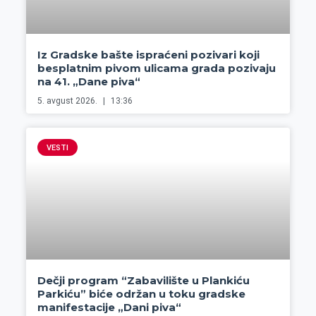
Iz Gradske bašte ispraćeni pozivari koji
besplatnim pivom ulicama grada pozivaju
na 41. „Dane piva“
5. avgust 2026.
13:36
VESTI
Dečji program “Zabavilište u Plankiću
Parkiću” biće održan u toku gradske
manifestacije „Dani piva“