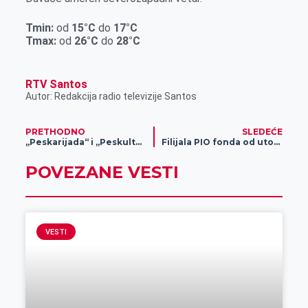
r
Tmin:
od
15
°C
do
17
°C
Tmax:
od
26
°C
do
28
°C
RTV Santos
Autor: Redakcija radio televizije Santos
PRETHODNO
SLEDEĆE
„Peskarijada“ i „Peskultura“ i sutra na kupalištu Peskara
Filijala PIO fonda od utorka na novoj adresi
POVEZANE VESTI
VESTI