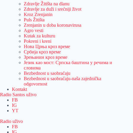
Zdravlje Žitišta na dlanu
Zdravlje za duži i srećniji život
Kroz Zrenjanin
Puls Žitišta
Zrenjanin u doba koronavirusa
Agro vesti
Kutak za kulturu
Pokreni i kreni
Нова Црња кроз време
Србија кроз време
Зрењанин кроз време
Језик као мост: Српска баштина у речима и
словима
Bezbednost u saobraćaju
Bezbednost u saobraćaju-naša zajednička
odgovornost
Kontakt
Radio Santos uživo
FB
IG
YT
Radio uživo
FB
IG