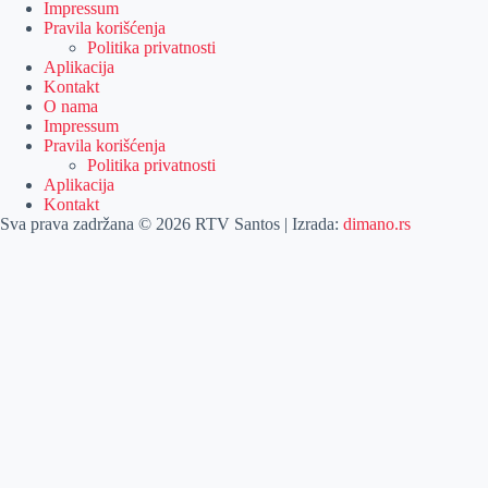
Impressum
Pravila korišćenja
Politika privatnosti
Aplikacija
Kontakt
O nama
Impressum
Pravila korišćenja
Politika privatnosti
Aplikacija
Kontakt
Sva prava zadržana © 2026 RTV Santos | Izrada:
dimano.rs
Pretraga
Pretraga
Kategorije
Naslovna
Izdvajamo
Vesti
Emisije
Agročas
Vikendica