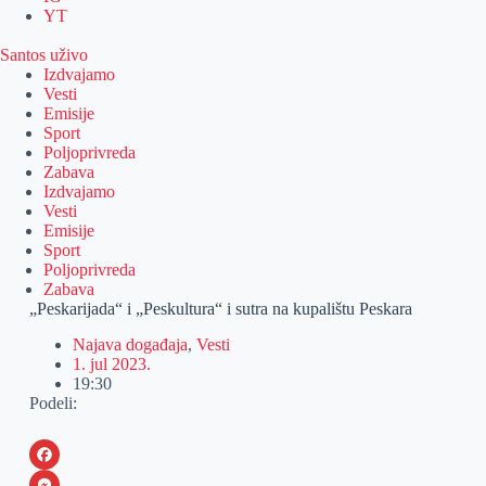
YT
Santos uživo
Izdvajamo
Vesti
Emisije
Sport
Poljoprivreda
Zabava
Izdvajamo
Vesti
Emisije
Sport
Poljoprivreda
Zabava
„Peskarijada“ i „Peskultura“ i sutra na kupalištu Peskara
Najava događaja
,
Vesti
1. jul 2023.
19:30
Podeli:
F