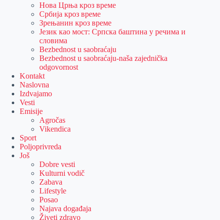
Нова Црња кроз време
Србија кроз време
Зрењанин кроз време
Језик као мост: Српска баштина у речима и
словима
Bezbednost u saobraćaju
Bezbednost u saobraćaju-naša zajednička
odgovornost
Kontakt
Naslovna
Izdvajamo
Vesti
Emisije
Agročas
Vikendica
Sport
Poljoprivreda
Još
Dobre vesti
Kulturni vodič
Zabava
Lifestyle
Posao
Najava događaja
Živeti zdravo