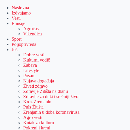
Skip
to
Naslovna
content
Izdvajamo
Vesti
Emisije
Agročas
Vikendica
Sport
Poljoprivreda
Još
Dobre vesti
Kulturni vodič
Zabava
Lifestyle
Posao
Najava događaja
Živeti zdravo
Zdravlje Žitišta na dlanu
Zdravlje za duži i srećniji život
Kroz Zrenjanin
Puls Žitišta
Zrenjanin u doba koronavirusa
Agro vesti
Kutak za kulturu
Pokreni i kreni