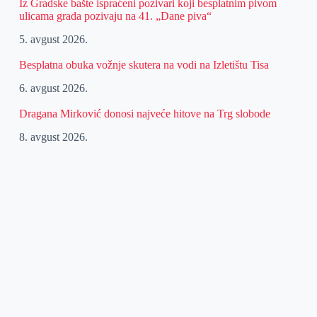
Iz Gradske bašte ispraćeni pozivari koji besplatnim pivom
ulicama grada pozivaju na 41. „Dane piva“
5. avgust 2026.
Besplatna obuka vožnje skutera na vodi na Izletištu Tisa
6. avgust 2026.
Dragana Mirković donosi najveće hitove na Trg slobode
8. avgust 2026.