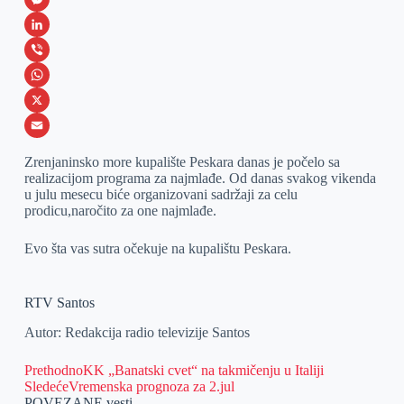
a
M
c
e
L
e
s
i
V
b
s
n
i
W
o
e
k
b
h
X
o
n
e
e
a
E
Zrenjaninsko more kupalište Peskara danas je počelo sa
k
g
d
r
t
m
realizacijom programa za najmlađe. Od danas svakog vikenda
u julu mesecu biće organizovani sadržaji za celu
e
I
s
a
prodicu,naročito za one najmlađe.
r
n
A
i
Evo šta vas sutra očekuje na kupalištu Peskara.
p
l
p
RTV Santos
Autor: Redakcija radio televizije Santos
Prethodno
KK „Banatski cvet“ na takmičenju u Italiji
Sledeće
Vremenska prognoza za 2.jul
POVEZANE vesti