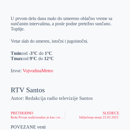
o
n
e
e
a
E
k
g
d
r
t
m
U prvom delu dana malo do umereno oblačno vreme sa
e
I
s
a
sunčanim intervalima, a posle podne pretežno sunčano.
r
n
A
i
Toplije.
p
l
Vetar slab do umeren, istočni i jugoistočni.
p
Tmin:
od
-3
°C
do
1
°C
Tmax:
od
9
°C
do
12
°C
Izvor:
VojvodinaMeteo
RTV Santos
Autor: Redakcija radio televizije Santos
PRETHODNO
SLEDEĆE
Roda Prvoje tradicionalno je kao i svake godine predvodnik svoje vrste došao prvi u Taraš
Isključenja struje 25.02.2025.
POVEZANE vesti