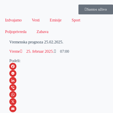
Santos uživo
Izdvajamo
Vesti
Emisije
Sport
Poljoprivreda
Zabava
Vremenska prognoza 25.02.2025.
Vreme
25. februar 2025.
07:00
Podeli:
F
a
M
c
e
L
e
s
i
V
b
s
n
i
W
o
e
k
b
h
X