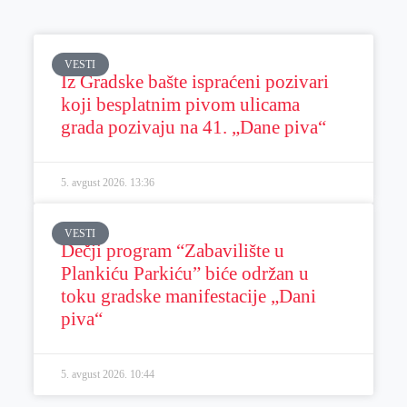
VESTI
Iz Gradske bašte ispraćeni pozivari
koji besplatnim pivom ulicama
grada pozivaju na 41. „Dane piva“
5. avgust 2026.
13:36
VESTI
Dečji program “Zabavilište u
Plankiću Parkiću” biće održan u
toku gradske manifestacije „Dani
piva“
5. avgust 2026.
10:44