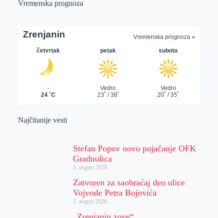
Vremenska prognoza
Najčitanije vesti
Stefan Popov novo pojačanje OFK
Gradnulica
5. avgust 2026.
Zatvoren za saobraćaj deo ulice
Vojvode Petra Bojovića
5. avgust 2026.
„Zrenjanin zove“