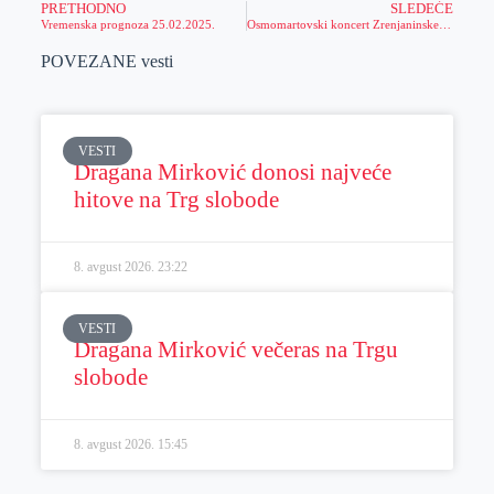
PRETHODNO
SLEDEĆE
Vremenska prognoza 25.02.2025.
Osmomartovski koncert Zrenjaninske filharmonije
POVEZANE vesti
VESTI
Dragana Mirković donosi najveće
hitove na Trg slobode
8. avgust 2026.
23:22
VESTI
Dragana Mirković večeras na Trgu
slobode
8. avgust 2026.
15:45