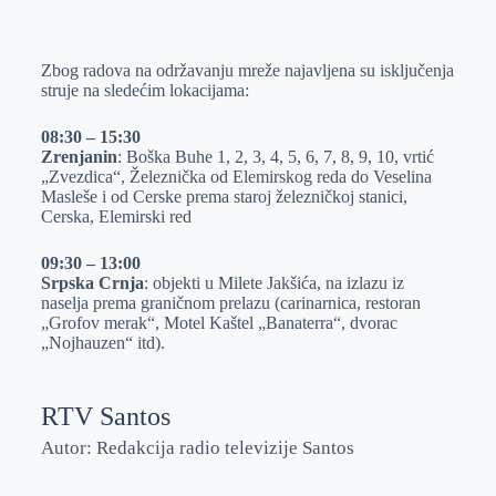
o
n
e
e
a
E
k
g
d
r
t
m
Zbog radova na održavanju mreže najavljena su isključenja
e
I
s
a
struje na sledećim lokacijama:
r
n
A
i
p
l
08:30 – 15:30
Zrenjanin
: Boška Buhe 1, 2, 3, 4, 5, 6, 7, 8, 9, 10, vrtić
p
„Zvezdica“, Železnička od Elemirskog reda do Veselina
Masleše i od Cerske prema staroj železničkoj stanici,
Cerska, Elemirski red
09:30 – 13:00
Srpska Crnja
: objekti u Milete Jakšića, na izlazu iz
naselja prema graničnom prelazu (carinarnica, restoran
„Grofov merak“, Motel Kaštel „Banaterra“, dvorac
„Nojhauzen“ itd).
RTV Santos
Autor: Redakcija radio televizije Santos