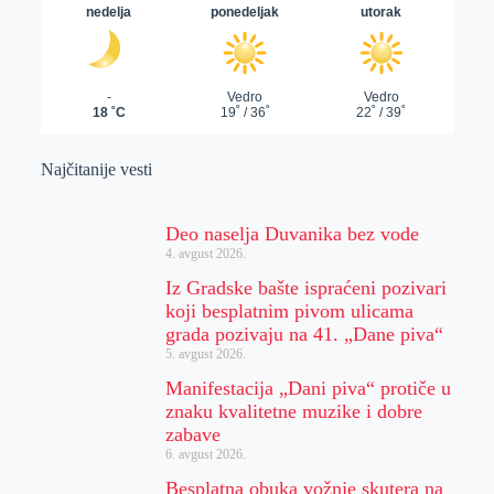
Najčitanije vesti
Deo naselja Duvanika bez vode
4. avgust 2026.
Iz Gradske bašte ispraćeni pozivari
koji besplatnim pivom ulicama
grada pozivaju na 41. „Dane piva“
5. avgust 2026.
Manifestacija „Dani piva“ protiče u
znaku kvalitetne muzike i dobre
zabave
6. avgust 2026.
Besplatna obuka vožnje skutera na