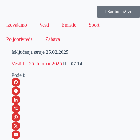
Santos uživo
Izdvajamo
Vesti
Emisije
Sport
Poljoprivreda
Zabava
Isključenja struje 25.02.2025.
Vesti
25. februar 2025.
07:14
Podeli:
F
a
M
c
e
L
e
s
i
V
b
s
n
i
W
o
e
k
b
h
X