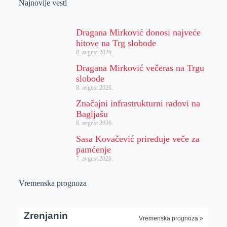
Najnovije vesti
Dragana Mirković donosi najveće
hitove na Trg slobode
8. avgust 2026.
Dragana Mirković večeras na Trgu
slobode
8. avgust 2026.
Značajni infrastrukturni radovi na
Bagljašu
8. avgust 2026.
Sasa Kovačević priređuje veče za
pamćenje
7. avgust 2026.
Vremenska prognoza