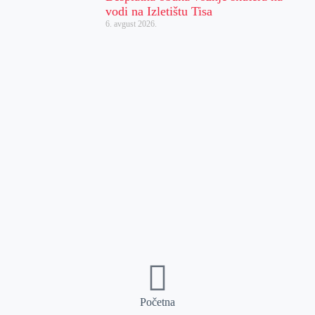
vodi na Izletištu Tisa
6. avgust 2026.
Početna