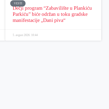
VESTI
Dečji program “Zabavilište u Plankiću
Parkiću” biće održan u toku gradske
manifestacije „Dani piva“
5. avgust 2026.
10:44