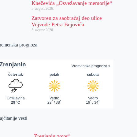
Kneževića „Osvežavanje memorije“
5. avgust 2026.
Zatvoren za saobraćaj deo ulice
Vojvode Petra Bojovića
5. avgust 2026.
remenska prognoza
jčitanije vesti
„Zrenjanin zove“