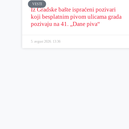
VESTI
Iz Gradske bašte ispraćeni pozivari
koji besplatnim pivom ulicama grada
pozivaju na 41. „Dane piva“
5. avgust 2026.
13:36