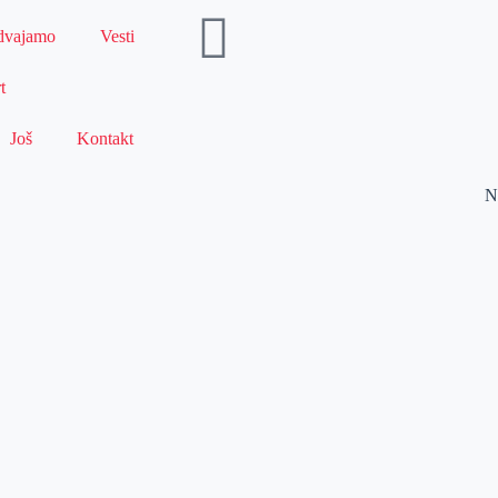
dvajamo
Vesti
t
Još
Kontakt
N