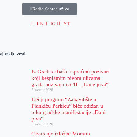
Radio Santos uživo
FB
IG
YT
ajnovije vesti
Iz Gradske bašte ispraćeni pozivari
koji besplatnim pivom ulicama
grada pozivaju na 41. „Dane piva“
5. avgust 2026.
Dečji program “Zabavilište u
Plankiću Parkiću” biće održan u
toku gradske manifestacije „Dani
piva“
5. avgust 2026.
Otvaranje izložbe Momira