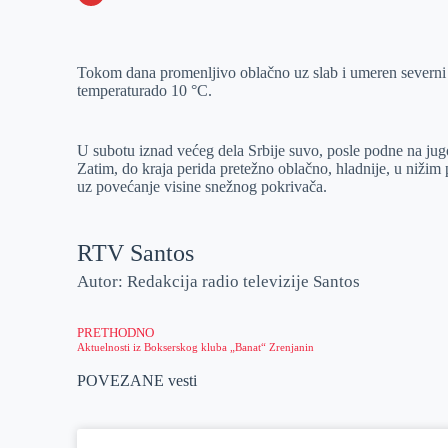
o
n
e
e
a
E
k
g
d
r
t
m
Tokom dana promenljivo oblačno uz slab i umeren severni 
e
I
s
a
temperaturado 10 °C.
r
n
A
i
p
l
U subotu iznad većeg dela Srbije suvo, posle podne na ju
p
Zatim, do kraja perida pretežno oblačno, hladnije, u niž
uz povećanje visine snežnog pokrivača.
RTV Santos
Autor: Redakcija radio televizije Santos
PRETHODNO
Aktuelnosti iz Bokserskog kluba „Banat“ Zrenjanin
POVEZANE vesti