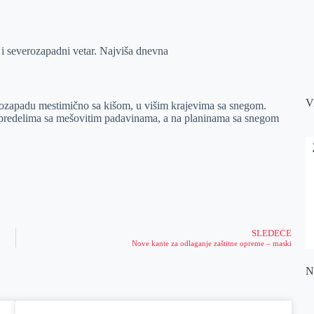
i severozapadni vetar. Najviša dnevna
V
gozapadu mestimično sa kišom, u višim krajevima sa snegom.
im predelima sa mešovitim padavinama, a na planinama sa snegom
SLEDEĆE
Nove kante za odlaganje zaštitne opreme – maski
Na