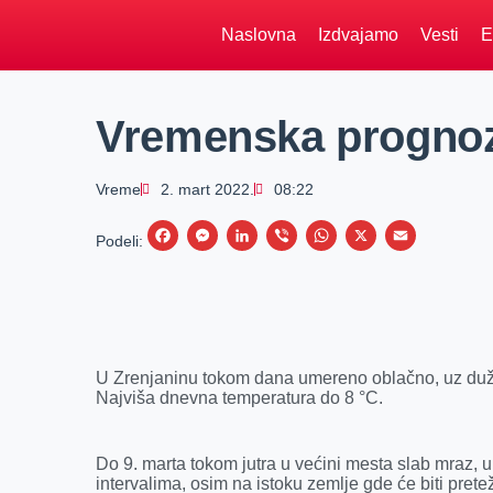
Naslovna
Izdvajamo
Vesti
E
Vremenska progno
Vreme
2. mart 2022.
08:22
F
M
L
V
W
X
E
Podeli:
a
e
i
i
h
m
c
s
n
b
a
a
e
s
k
e
t
i
b
e
e
r
s
l
U Zrenjaninu tokom dana umereno oblačno, uz duže
o
n
d
A
Najviša dnevna temperatura do 8 °C.
o
g
I
p
k
e
n
p
Do 9. marta tokom jutra u većini mesta slab mraz,
r
intervalima, osim na istoku zemlje gde će biti pr