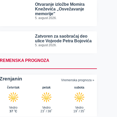
Otvaranje izložbe Momira
Kneževića „Osvežavanje
memorije“
5. avgust 2026.
Zatvoren za saobraćaj deo
ulice Vojvode Petra Bojovića
5. avgust 2026.
REMENSKA PROGNOZA