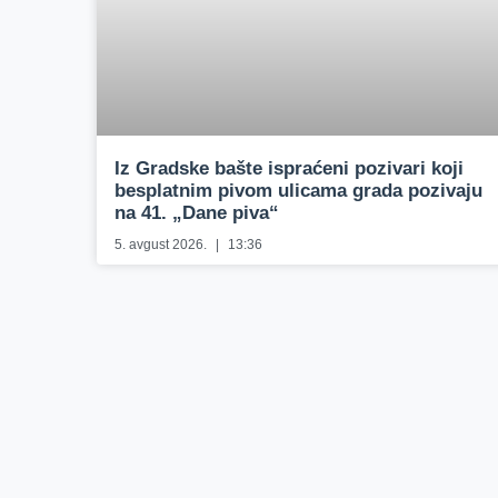
Iz Gradske bašte ispraćeni pozivari koji
besplatnim pivom ulicama grada pozivaju
na 41. „Dane piva“
5. avgust 2026.
13:36