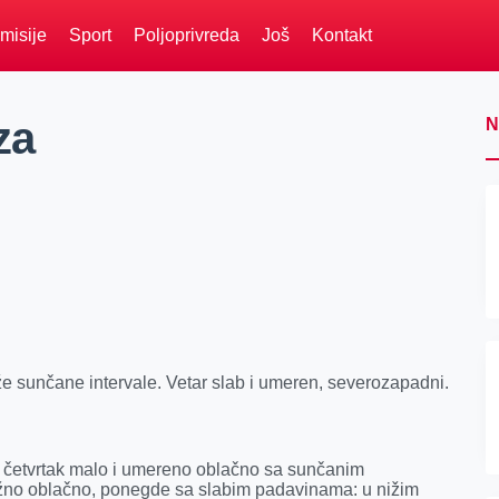
misije
Sport
Poljoprivreda
Još
Kontakt
za
N
 sunčane intervale. Vetar slab i umeren, severozapadni.
 u četvrtak malo i umereno oblačno sa sunčanim
etežno oblačno, ponegde sa slabim padavinama: u nižim