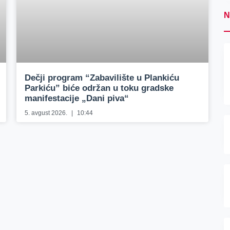
N
Dečji program “Zabavilište u Plankiću
Parkiću” biće održan u toku gradske
manifestacije „Dani piva“
5. avgust 2026.
10:44