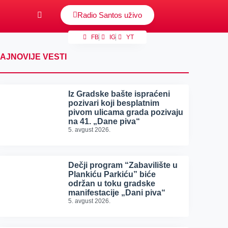
Radio Santos uživo
FB
IG
YT
AJNOVIJE VESTI
Iz Gradske bašte ispraćeni
pozivari koji besplatnim
pivom ulicama grada pozivaju
na 41. „Dane piva“
5. avgust 2026.
Dečji program “Zabavilište u
Plankiću Parkiću” biće
održan u toku gradske
manifestacije „Dani piva“
5. avgust 2026.