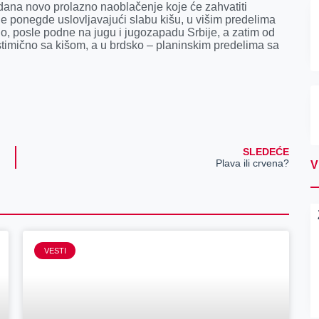
dana novo prolazno naoblačenje koje će zahvatiti
ele ponegde uslovljavajući slabu kišu, u višim predelima
, posle podne na jugu i jugozapadu Srbije, a zatim od
stimično sa kišom, a u brdsko – planinskim predelima sa
SLEDEĆE
Plava ili crvena?
V
VESTI