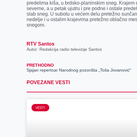
predelima kiša, u brdsko-planinskim sneg. Krajem 
severne, a u petak ujutru i pre podne i ostale pred
slab sneg. U subotu u većem delu pretežno sunčano
nedelje i u ostalim krajevima pretežno oblačno me
snegom.
RTV Santos
Autor: Redakcija radio televizije Santos
PRETHODNO
Sjajan repertoar Narodnog pozorišta „Toša Jovanović“
POVEZANE VESTI
VESTI