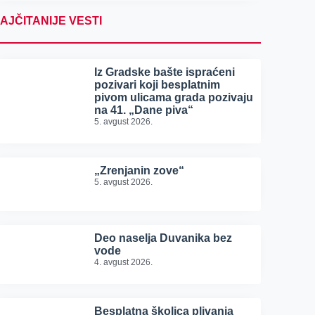
AJČITANIJE VESTI
Iz Gradske bašte ispraćeni
pozivari koji besplatnim
pivom ulicama grada pozivaju
na 41. „Dane piva“
5. avgust 2026.
„Zrenjanin zove“
5. avgust 2026.
Deo naselja Duvanika bez
vode
4. avgust 2026.
Besplatna školica plivanja