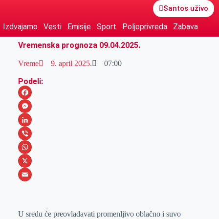
Santos uživo
Izdvajamo
Vesti
Emisije
Sport
Poljoprivreda
Zabava
Vremenska prognoza 09.04.2025.
Vreme
9. april 2025.
07:00
Podeli:
F
a
M
c
e
L
e
s
i
V
b
s
n
i
W
o
e
k
b
h
X
o
n
e
e
a
E
k
g
d
r
t
m
U sredu će preovladavati promenljivo oblačno i suvo
e
I
s
a