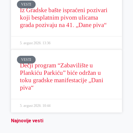
VESTI
Iz Gradske bašte ispraćeni pozivari
koji besplatnim pivom ulicama
grada pozivaju na 41. „Dane piva“
5. avgust 2026.
13:36
VESTI
Dečji program “Zabavilište u
Plankiću Parkiću” biće održan u
toku gradske manifestacije „Dani
piva“
5. avgust 2026.
10:44
Najnovije vesti