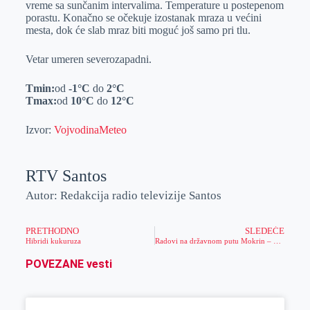
vreme sa sunčanim intervalima. Temperature u postepenom
r
n
A
i
porastu. Konačno se očekuje izostanak mraza u većini
mesta, dok će slab mraz biti moguć još samo pri tlu.
p
l
p
Vetar umeren severozapadni.
Tmin:
od
-1
°C
do
2
°C
Tmax:
od
10
°C
do
12
°C
Izvor:
VojvodinaMeteo
RTV Santos
Autor: Redakcija radio televizije Santos
PRETHODNO
SLEDEĆE
Hibridi kukuruza
Radovi na državnom putu Mokrin – Kikinda
POVEZANE vesti