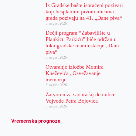
Iz Gradske bašte ispraćeni pozivari
koji besplatnim pivom ulicama
grada pozivaju na 41. „Dane piva“
5. avgust 2026.
Dečji program “Zabavilište u
Plankiću Parkiću” biće održan u
toku gradske manifestacije „Dani
piva“
5. avgust 2026.
Otvaranje izložbe Momira
Kneževića „Osvežavanje
memorije“
5. avgust 2026.
Zatvoren za saobraćaj deo ulice
Vojvode Petra Bojovića
5. avgust 2026.
Vremenska prognoza