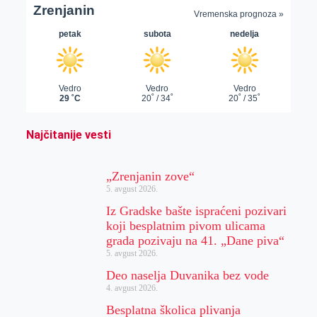
Najčitanije vesti
„Zrenjanin zove“
5. avgust 2026.
Iz Gradske bašte ispraćeni pozivari
koji besplatnim pivom ulicama
grada pozivaju na 41. „Dane piva“
5. avgust 2026.
Deo naselja Duvanika bez vode
4. avgust 2026.
Besplatna školica plivanja