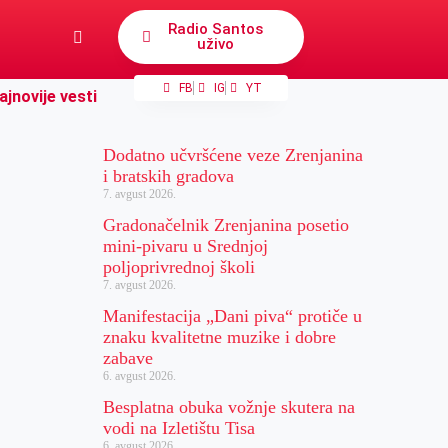
Radio Santos
uživo
FB
IG
YT
ajnovije vesti
Dodatno učvršćene veze Zrenjanina
i bratskih gradova
7. avgust 2026.
Gradonačelnik Zrenjanina posetio
mini-pivaru u Srednjoj
poljoprivrednoj školi
7. avgust 2026.
Manifestacija „Dani piva“ protiče u
znaku kvalitetne muzike i dobre
zabave
6. avgust 2026.
Besplatna obuka vožnje skutera na
vodi na Izletištu Tisa
6. avgust 2026.