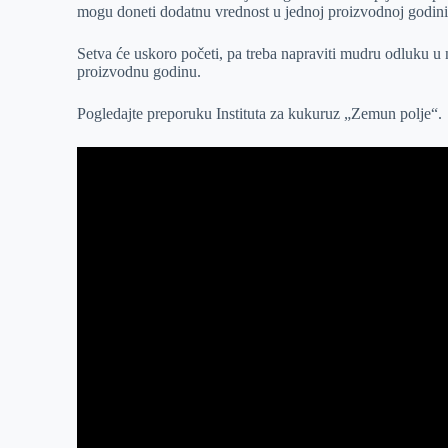
mogu doneti dodatnu vrednost u jednoj proizvodnoj godini
r
n
A
i
p
l
Setva će uskoro početi, pa treba napraviti mudru odluku u
proizvodnu godinu.
p
Pogledajte preporuku Instituta za kukuruz „Zemun polje“.