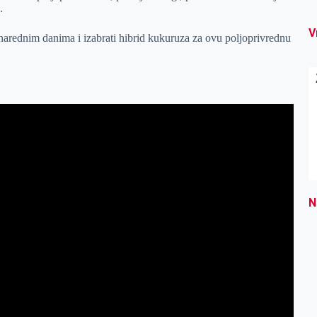
.
V
 narednim danima i izabrati hibrid kukuruza za ovu poljoprivrednu
N