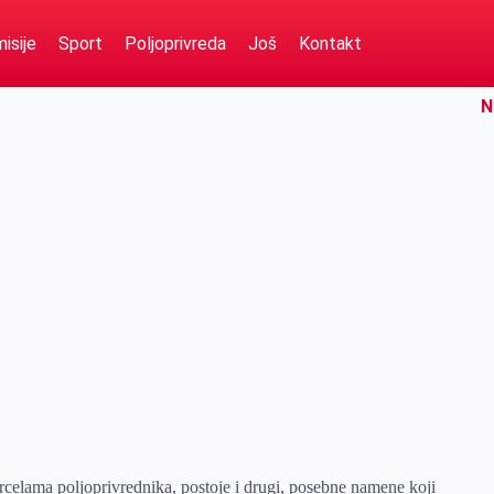
isije
Sport
Poljoprivreda
Još
Kontakt
N
rcelama poljoprivrednika, postoje i drugi, posebne namene koji