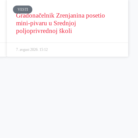
VESTI
Gradonačelnik Zrenjanina posetio
mini-pivaru u Srednjoj
poljoprivrednoj školi
7. avgust 2026.
15:12