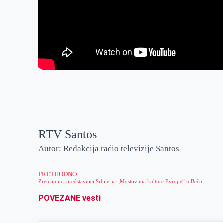
RTV Santos
Autor: Redakcija radio televizije Santos
PRETHODNO
Zrenjaninci predstavnici Srbije na „Mostovima kulture Evrope“ u Beču
POVEZANE vesti