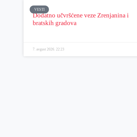
VESTI
Dodatno učvršćene veze Zrenjanina i
bratskih gradova
7. avgust 2026.
22:23