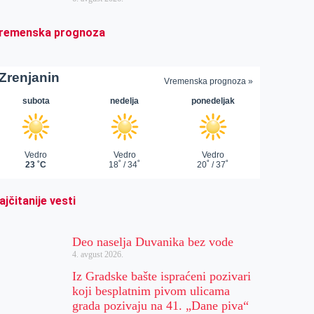
remenska prognoza
ajčitanije vesti
Deo naselja Duvanika bez vode
4. avgust 2026.
Iz Gradske bašte ispraćeni pozivari
koji besplatnim pivom ulicama
grada pozivaju na 41. „Dane piva“