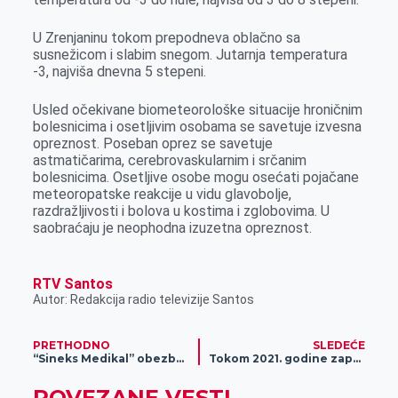
k
e
n
p
r
U Zrenjaninu tokom prepodneva oblačno sa
susnežicom i slabim snegom. Jutarnja temperatura
-3, najviša dnevna 5 stepeni.
Usled očekivane biometeorološke situacije hroničnim
bolesnicima i osetlјivim osobama se savetuje izvesna
opreznost. Poseban oprez se savetuje
astmatičarima, cerebrovaskularnim i srčanim
bolesnicima. Osetlјive osobe mogu osećati pojačane
meteoropatske reakcije u vidu glavobolјe,
razdražlјivosti i bolova u kostima i zglobovima. U
saobraćaju je neophodna izuzetna opreznost.
RTV Santos
Autor: Redakcija radio televizije Santos
PRETHODNO
SLEDEĆE
“Sineks Medikal” obezbeđuje dezinfekciono sredstvo za polugodišnje potrebe vrtića
Tokom 2021. godine zaposleno 58.000 radnika više nego 2020. godine
POVEZANE VESTI