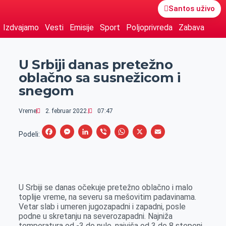
Santos uživo
Izdvajamo
Vesti
Emisije
Sport
Poljoprivreda
Zabava
U Srbiji danas pretežno
oblačno sa susnežicom i
snegom
Vreme
2. februar 2022.
07:47
F
M
L
V
W
X
E
Podeli:
a
e
i
i
h
m
c
s
n
b
a
a
e
s
k
e
t
i
U Srbiji se danas očekuje pretežno oblačno i malo
b
e
e
r
s
l
toplije vreme, na severu sa mešovitim padavinama.
o
n
d
A
Vetar slab i umeren jugozapadni i zapadni, posle
podne u skretanju na severozapadni. Najniža
o
g
I
p
temperatura od -3 do nule, najviša od 3 do 8 stepeni.