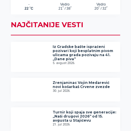
NAJČITANIJE VESTI
Iz Gradske bašte ispraćeni
pozivari koji besplatnim pivom
ulicama grada pozivaju na 41.
„Dane piva“
5. avgust 2026.
Zrenjaninac Vojin Medarević
novi košarkaš Crvene zvezde
30. jul 2026.
Turnir koji spaja sve generacije:
„Naši drugovi 2026“ od 15.
avgusta u Stajićevu
21. jul 2026.