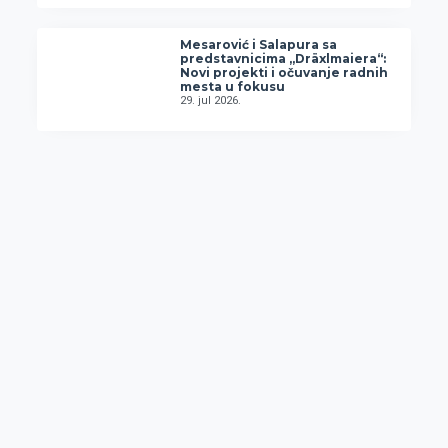
Mesarović i Salapura sa
predstavnicima „Dräxlmaiera“:
Novi projekti i očuvanje radnih
mesta u fokusu
29. jul 2026.