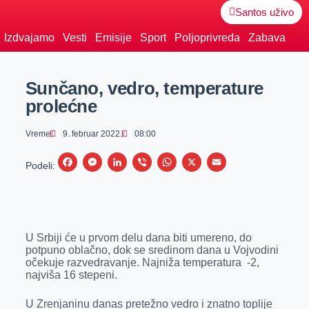
Santos uživo
Izdvajamo
Vesti
Emisije
Sport
Poljoprivreda
Zabava
Sunčano, vedro, temperature
prolećne
Vreme
9. februar 2022.
08:00
F
M
L
V
W
X
E
Podeli:
a
e
i
i
h
m
c
s
n
b
a
a
e
s
k
e
t
i
U Srbiji će u prvom delu dana biti umereno, do
b
e
e
r
s
l
potpuno oblačno, dok se sredinom dana u Vojvodini
o
n
d
A
očekuje razvedravanje. Najniža temperatura -2,
najviša 16 stepeni.
o
g
I
p
k
e
n
p
U Zrenjaninu danas pretežno vedro i znatno toplije