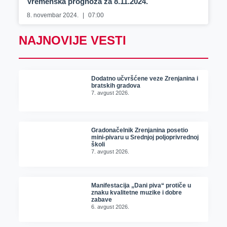
Vremenska prognoza za 8.11.2024.
8. novembar 2024.
07:00
NAJNOVIJE VESTI
Dodatno učvršćene veze Zrenjanina i
bratskih gradova
7. avgust 2026.
Gradonačelnik Zrenjanina posetio
mini-pivaru u Srednjoj poljoprivrednoj
školi
7. avgust 2026.
Manifestacija „Dani piva“ protiče u
znaku kvalitetne muzike i dobre
zabave
6. avgust 2026.