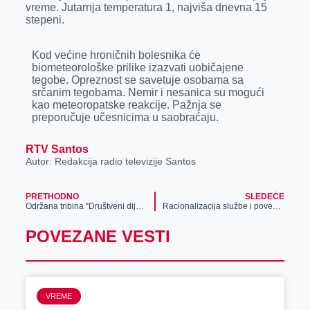
vreme. Jutarnja temperatura 1, najviša dnevna 15
r
stepeni.
Kod većine hroničnih bolesnika će
biometeorološke prilike izazvati uobičajene
tegobe. Opreznost se savetuje osobama sa
srčanim tegobama. Nemir i nesanica su mogući
kao meteoropatske reakcije. Pažnja se
preporučuje učesnicima u saobraćaju.
RTV Santos
Autor: Redakcija radio televizije Santos
PRETHODNO
SLEDEĆE
Održana tribina “Društveni dijalog – Predstavljanje ciljeva, zakonodavnog okvira i mera Republike Srbije u oblasti populacione politike i politike ravnopravnosti polova”
Racionalizacija službe i povećanje plate za zrenjaninske poljočuvare
POVEZANE VESTI
VREME