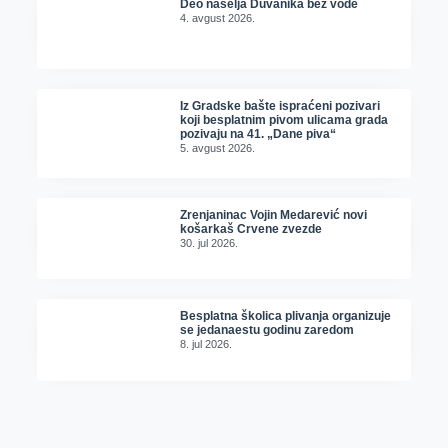
Deo naselja Duvanika bez vode
4. avgust 2026.
Iz Gradske bašte ispraćeni pozivari
koji besplatnim pivom ulicama grada
pozivaju na 41. „Dane piva“
5. avgust 2026.
Zrenjaninac Vojin Medarević novi
košarkaš Crvene zvezde
30. jul 2026.
Besplatna školica plivanja organizuje
se jedanaestu godinu zaredom
8. jul 2026.