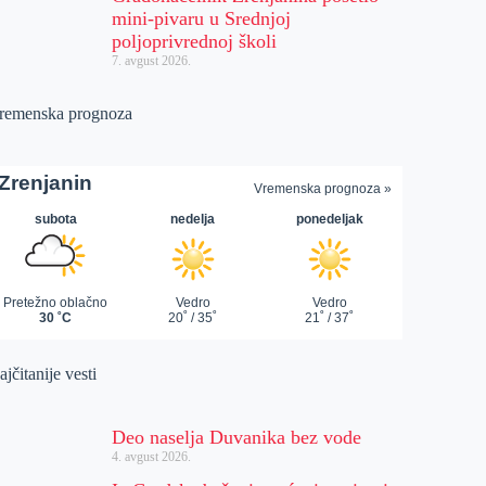
mini-pivaru u Srednjoj
poljoprivrednoj školi
7. avgust 2026.
remenska prognoza
jčitanije vesti
Deo naselja Duvanika bez vode
4. avgust 2026.