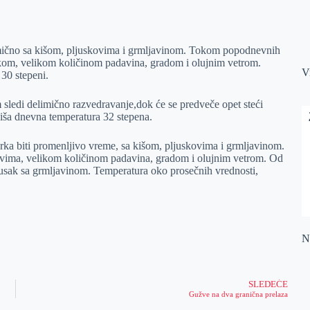
timično sa kišom, pljuskovima i grmljavinom. Tokom popodnevnih
kom, velikom količinom padavina, gradom i olujnim vetrom.
V
30 stepeni.
sledi delimično razvedravanje,dok će se predveče opet steći
iša dnevna temperatura 32 stepena.
rka biti promenljivo vreme, sa kišom, pljuskovima i grmljavinom.
vima, velikom količinom padavina, gradom i olujnim vetrom. Od
jusak sa grmljavinom. Temperatura oko prosečnih vrednosti,
Na
SLEDEĆE
Gužve na dva granična prelaza