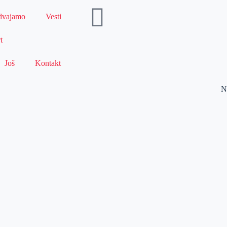
dvajamo
Vesti
t
Još
Kontakt
N