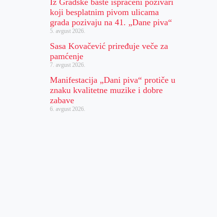
Iz Gradske bašte ispraćeni pozivari
koji besplatnim pivom ulicama
grada pozivaju na 41. „Dane piva“
5. avgust 2026.
Sasa Kovačević priređuje veče za
pamćenje
7. avgust 2026.
Manifestacija „Dani piva“ protiče u
znaku kvalitetne muzike i dobre
zabave
6. avgust 2026.