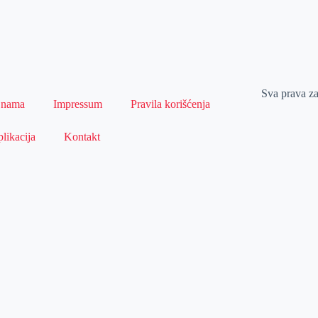
Sva prava z
 nama
Impressum
Pravila korišćenja
likacija
Kontakt
Naslovna