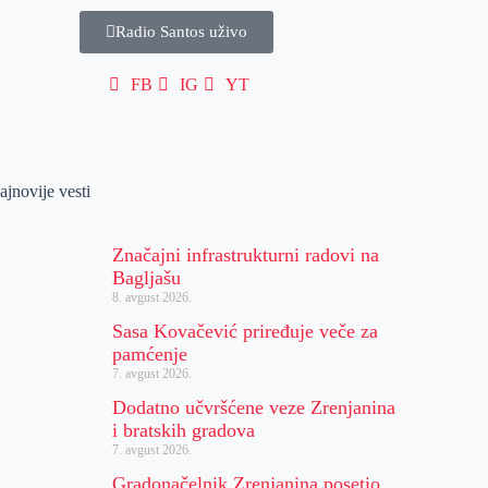
Radio Santos uživo
FB
IG
YT
ajnovije vesti
Značajni infrastrukturni radovi na
Bagljašu
8. avgust 2026.
Sasa Kovačević priređuje veče za
pamćenje
7. avgust 2026.
Dodatno učvršćene veze Zrenjanina
i bratskih gradova
7. avgust 2026.
Gradonačelnik Zrenjanina posetio