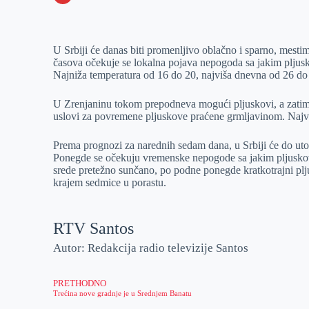
o
n
e
e
a
E
k
g
d
r
t
m
U Srbiji će danas biti promenljivo oblačno i sparno, mes
e
I
s
a
časova očekuje se lokalna pojava nepogoda sa jakim pljus
r
n
A
i
Najniža temperatura od 16 do 20, najviša dnevna od 26 do 
p
l
U Zrenjaninu tokom prepodneva mogući pljuskovi, a zatim 
p
uslovi za povremene pljuskove praćene grmljavinom. Najv
Prema prognozi za narednih sedam dana, u Srbiji će do uto
Ponegde se očekuju vremenske nepogode sa jakim pljusko
srede pretežno sunčano, po podne ponegde kratkotrajni pl
krajem sedmice u porastu.
RTV Santos
Autor: Redakcija radio televizije Santos
PRETHODNO
Trećina nove gradnje je u Srednjem Banatu