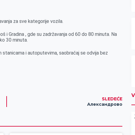
vanja za sve kategorije vozila.
š i Gradina , gde su zadržavanja od 60 do 80 minuta. Na
oko 30 minuta.
m stanicama i autoputevima, saobraćaj se odvija bez
V
SLEDEĆE
Александрово