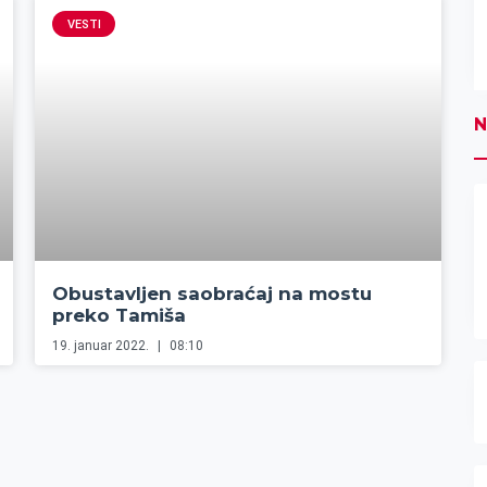
VESTI
N
Obustavljen saobraćaj na mostu
preko Tamiša
19. januar 2022.
08:10