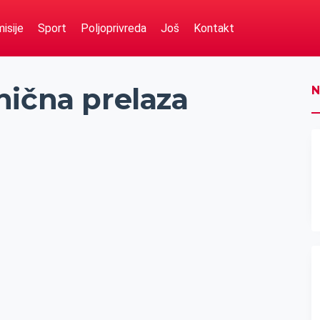
isije
Sport
Poljoprivreda
Još
Kontakt
nična prelaza
N