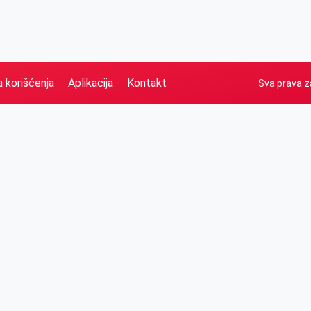
a korišćenja
Aplikacija
Kontakt
Sva prava z
Naslovna
Izdvajamo
FB
IG
YT
O nama
Vesti