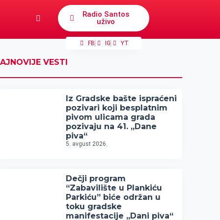
Radio Santos
uživo
FB
IG
YT
AJNOVIJE VESTI
Iz Gradske bašte ispraćeni
pozivari koji besplatnim
pivom ulicama grada
pozivaju na 41. „Dane
piva“
5. avgust 2026.
Dečji program
“Zabavilište u Plankiću
Parkiću” biće održan u
toku gradske
manifestacije „Dani piva“