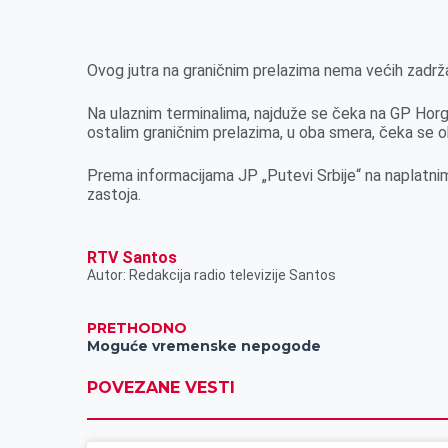
k
g
d
r
t
m
e
I
s
a
r
n
A
i
Ovog jutra na graničnim prelazima nema većih zadrža
p
l
Na ulaznim terminalima, najduže se čeka na GP Horgo
p
ostalim graničnim prelazima, u oba smera, čeka se 
Prema informacijama JP „Putevi Srbije“ na naplatni
zastoja.
RTV Santos
Autor: Redakcija radio televizije Santos
PRETHODNO
Moguće vremenske nepogode
POVEZANE VESTI