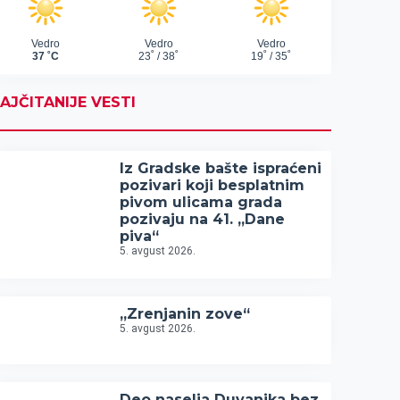
AJČITANIJE VESTI
Iz Gradske bašte ispraćeni
pozivari koji besplatnim
pivom ulicama grada
pozivaju na 41. „Dane
piva“
5. avgust 2026.
„Zrenjanin zove“
5. avgust 2026.
Deo naselja Duvanika bez