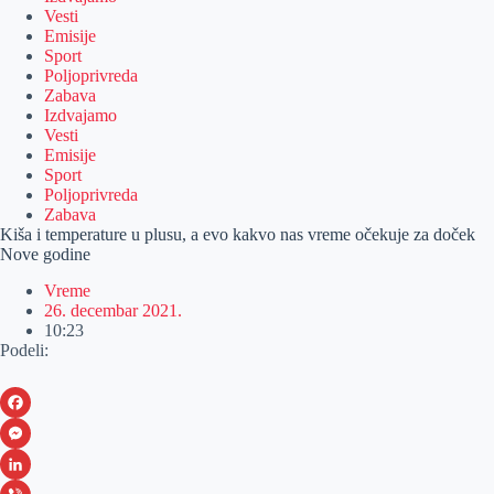
Vesti
Emisije
Sport
Poljoprivreda
Zabava
Izdvajamo
Vesti
Emisije
Sport
Poljoprivreda
Zabava
Kiša i temperature u plusu, a evo kakvo nas vreme očekuje za doček
Nove godine
Vreme
26. decembar 2021.
10:23
Podeli:
F
a
M