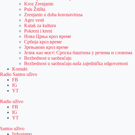
Kroz Zrenjanin
Puls Žitišta
Zrenjanin u doba koronavirusa
Agro vesti
Kutak za kulturu
Pokreni i kreni
Нова Црња кроз време
Србија кроз време
Зрењанин кроз време
Језик као мост: Српска баштина у речима и словима
Bezbednost u saobraćaju
Bezbednost u saobraćaju-naša zajednička odgovornost
Kontakt
Radio Santos uživo
FB
IG
YT
Radio uživo
FB
IG
YT
Santos uživo
Izdvajamo