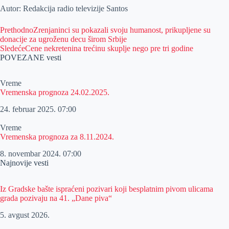
Autor: Redakcija radio televizije Santos
Prethodno
Zrenjaninci su pokazali svoju humanost, prikupljene su
donacije za ugroženu decu širom Srbije
Sledeće
Cene nekretenina trećinu skuplje nego pre tri godine
POVEZANE vesti
Vreme
Vremenska prognoza 24.02.2025.
24. februar 2025.
07:00
Vreme
Vremenska prognoza za 8.11.2024.
8. novembar 2024.
07:00
Najnovije vesti
Iz Gradske bašte ispraćeni pozivari koji besplatnim pivom ulicama
grada pozivaju na 41. „Dane piva“
5. avgust 2026.