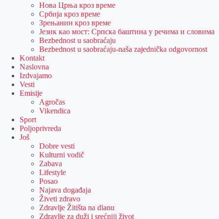
Нова Црња кроз време
Србија кроз време
Зрењанин кроз време
Језик као мост: Српска баштина у речима и словима
Bezbednost u saobraćaju
Bezbednost u saobraćaju-naša zajednička odgovornost
Kontakt
Naslovna
Izdvajamo
Vesti
Emisije
Agročas
Vikendica
Sport
Poljoprivreda
Još
Dobre vesti
Kulturni vodič
Zabava
Lifestyle
Posao
Najava događaja
Živeti zdravo
Zdravlje Žitišta na dlanu
Zdravlje za duži i srećniji život