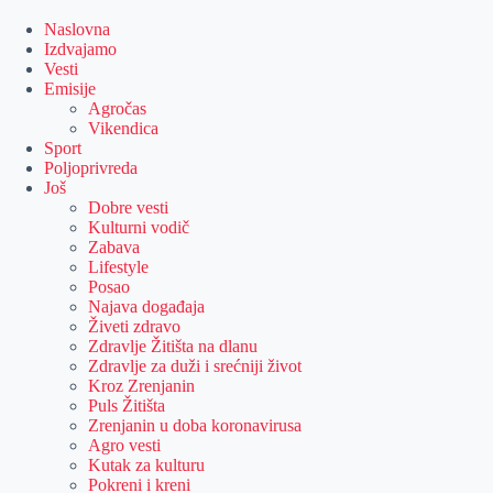
Skip
to
Naslovna
content
Izdvajamo
Vesti
Emisije
Agročas
Vikendica
Sport
Poljoprivreda
Još
Dobre vesti
Kulturni vodič
Zabava
Lifestyle
Posao
Najava događaja
Živeti zdravo
Zdravlje Žitišta na dlanu
Zdravlje za duži i srećniji život
Kroz Zrenjanin
Puls Žitišta
Zrenjanin u doba koronavirusa
Agro vesti
Kutak za kulturu
Pokreni i kreni