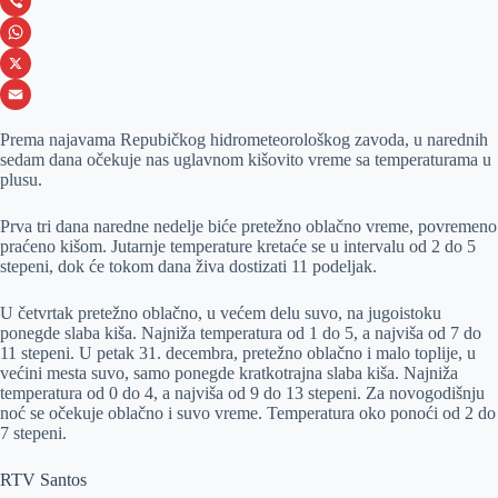
c
e
L
e
s
i
V
b
s
n
i
W
o
e
k
b
h
X
o
n
e
e
a
E
Prema najavama Repubičkog hidrometeorološkog zavoda, u narednih
k
g
d
r
t
m
sedam dana očekuje nas uglavnom kišovito vreme sa temperaturama u
plusu.
e
I
s
a
r
n
A
i
Prva tri dana naredne nedelje biće pretežno oblačno vreme, povremeno
praćeno kišom. Jutarnje temperature kretaće se u intervalu od 2 do 5
p
l
stepeni, dok će tokom dana živa dostizati 11 podeljak.
p
U četvrtak pretežno oblačno, u većem delu suvo, na jugoistoku
ponegde slaba kiša. Najniža temperatura od 1 do 5, a najviša od 7 do
11 stepeni. U petak 31. decembra, pretežno oblačno i malo toplije, u
većini mesta suvo, samo ponegde kratkotrajna slaba kiša. Najniža
temperatura od 0 do 4, a najviša od 9 do 13 stepeni. Za novogodišnju
noć se očekuje oblačno i suvo vreme. Temperatura oko ponoći od 2 do
7 stepeni.
RTV Santos