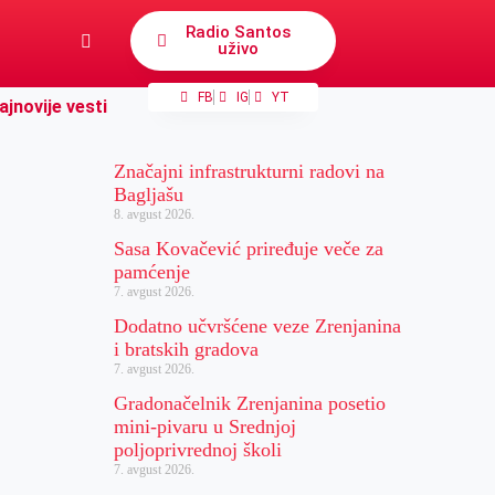
Radio Santos
uživo
FB
IG
YT
ajnovije vesti
Značajni infrastrukturni radovi na
Bagljašu
8. avgust 2026.
Sasa Kovačević priređuje veče za
pamćenje
7. avgust 2026.
Dodatno učvršćene veze Zrenjanina
i bratskih gradova
7. avgust 2026.
Gradonačelnik Zrenjanina posetio
mini-pivaru u Srednjoj
poljoprivrednoj školi
7. avgust 2026.