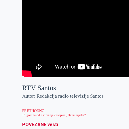
RTV Santos
Autor: Redakcija radio televizije Santos
PRETHODNO
15 godina od osnivanja časopisa „Dveri srpske“
POVEZANE vesti