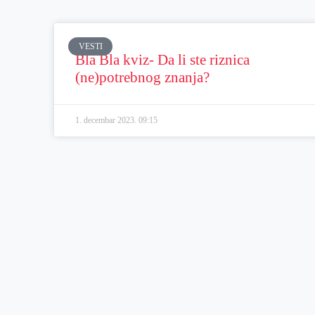
VESTI
Bla Bla kviz- Da li ste riznica
(ne)potrebnog znanja?
1. decembar 2023.
09:15