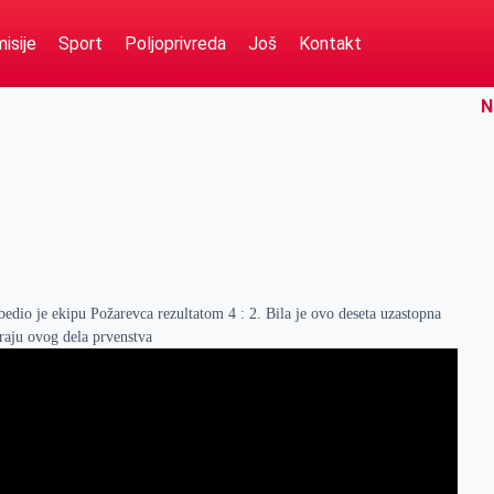
isije
Sport
Poljoprivreda
Još
Kontakt
N
edio je ekipu Požarevca rezultatom 4 : 2. Bila je ovo deseta uzastopna
raju ovog dela prvenstva