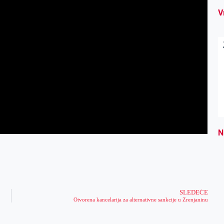
V
N
SLEDEĆE
Otvorena kancelarija za alternativne sankcije u Zrenjaninu