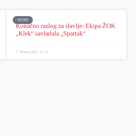
SPORT
Konačno razlog za slavlje- Ekipa ŽOK
„Klek“ savladala „Spartak“
7. februar 2022.
11:13