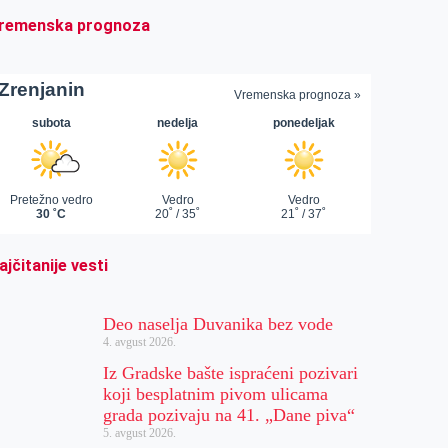
remenska prognoza
ajčitanije vesti
Deo naselja Duvanika bez vode
4. avgust 2026.
Iz Gradske bašte ispraćeni pozivari
koji besplatnim pivom ulicama
grada pozivaju na 41. „Dane piva“
5. avgust 2026.