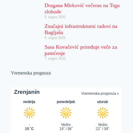
Dragana Mirković večeras na Trgu
slobode
8. avgust 2026.
Značajni infrastrukturni radovi na
Bagljašu
8. avgust 2026.
Sasa Kovačević priređuje veče za
pamćenje
7. avgust 2026.
Vremenska prognoza