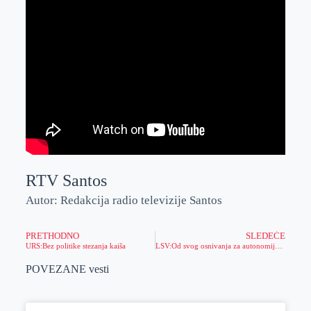
RTV Santos
Autor: Redakcija radio televizije Santos
PRETHODNO
SLEDEĆE
URS:Bez politike stezanja kaiša
LSV:Od svog osnivanja za autonomiju Vojvodine
POVEZANE vesti