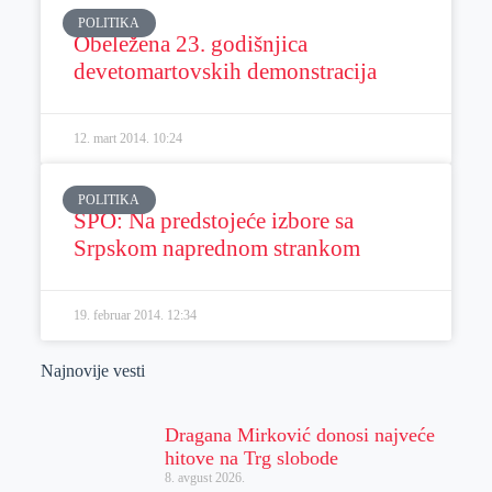
POLITIKA
Obeležena 23. godišnjica
devetomartovskih demonstracija
12. mart 2014.
10:24
POLITIKA
SPO: Na predstojeće izbore sa
Srpskom naprednom strankom
19. februar 2014.
12:34
Najnovije vesti
Dragana Mirković donosi najveće
hitove na Trg slobode
8. avgust 2026.