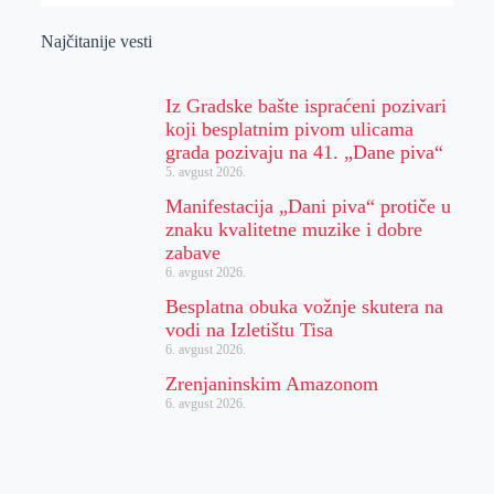
Najčitanije vesti
Iz Gradske bašte ispraćeni pozivari
koji besplatnim pivom ulicama
grada pozivaju na 41. „Dane piva“
5. avgust 2026.
Manifestacija „Dani piva“ protiče u
znaku kvalitetne muzike i dobre
zabave
6. avgust 2026.
Besplatna obuka vožnje skutera na
vodi na Izletištu Tisa
6. avgust 2026.
Zrenjaninskim Amazonom
6. avgust 2026.