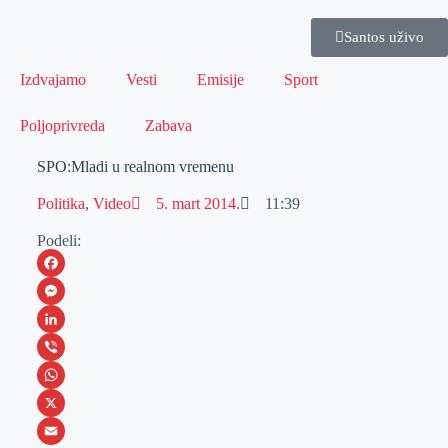
Santos uživo
Izdvajamo
Vesti
Emisije
Sport
Poljoprivreda
Zabava
SPO:Mladi u realnom vremenu
Politika
,
Video
5. mart 2014.
11:39
Podeli:
F
a
M
c
e
L
e
s
i
V
b
s
n
i
W
o
e
k
b
h
X