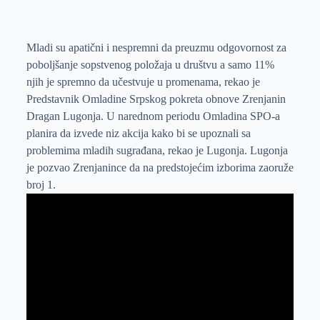
o
n
e
e
a
E
k
g
d
r
t
m
e
I
s
a
Mladi su apatični i nespremni da preuzmu odgovornost za
poboljšanje sopstvenog položaja u društvu a samo 11%
r
n
A
i
njih je spremno da učestvuje u promenama, rekao je
p
l
Predstavnik Omladine Srpskog pokreta obnove Zrenjanin
p
Dragan Lugonja. U narednom periodu Omladina SPO-a
planira da izvede niz akcija kako bi se upoznali sa
problemima mladih sugrađana, rekao je Lugonja. Lugonja
je pozvao Zrenjanince da na predstojećim izborima zaoruže
broj 1.