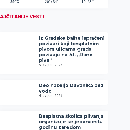
AJČITANIJE VESTI
Iz Gradske bašte ispraćeni
pozivari koji besplatnim
pivom ulicama grada
pozivaju na 41. „Dane
piva“
5. avgust 2026.
Deo naselja Duvanika bez
vode
4. avgust 2026.
Besplatna školica plivanja
organizuje se jedanaestu
godinu zaredom