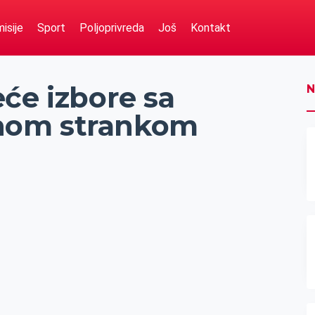
isije
Sport
Poljoprivreda
Još
Kontakt
će izbore sa
N
nom strankom