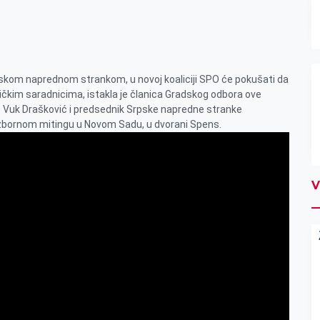
pskom naprednom strankom, u novoj koaliciji SPO će pokušati da
ičkim saradnicima, istakla je članica Gradskog odbora ove
e Vuk Drašković i predsednik Srpske napredne stranke
izbornom mitingu u Novom Sadu, u dvorani Spens.
V