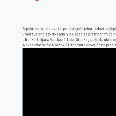
o
n
e
e
a
E
k
g
d
r
t
m
e
I
s
a
r
n
A
i
Srpski pokret obnove na predstojeće izbore izlazi sa Sr
p
l
uradi sve ono što do sada nije uspeo sa prethodnim polit
stranke Tatjana Vasiljević. Lider Srpskog pokreta obnov
p
Aleksandar Vučić u petak 21. februara govoriće na pred