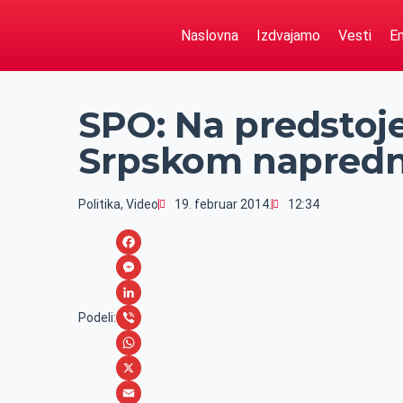
Naslovna
Izdvajamo
Vesti
Em
SPO: Na predstoje
Srpskom napred
Politika
,
Video
19. februar 2014.
12:34
F
a
M
c
e
L
Podeli:
e
s
i
V
b
s
n
i
W
o
e
k
b
h
X