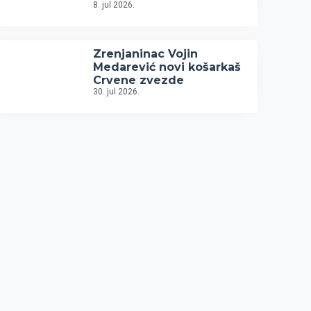
8. jul 2026.
Zrenjaninac Vojin
Medarević novi košarkaš
Crvene zvezde
30. jul 2026.