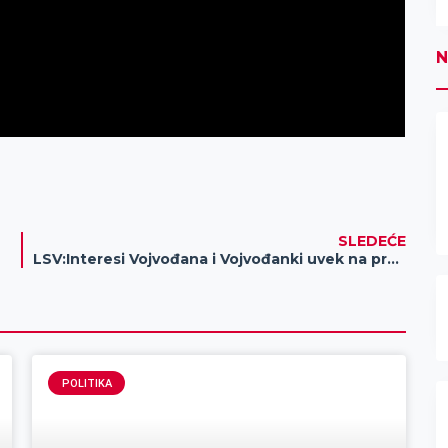
N
SLEDEĆE
LSV:Interesi Vojvođana i Vojvođanki uvek na prvom mestu
POLITIKA