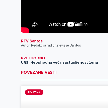
RTV Santos
Autor: Redakcija radio televizije Santos
PRETHODNO
URS: Neophodna veća zastupljenost žena
POVEZANE VESTI
POLITIKA