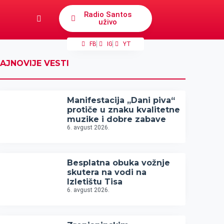
Radio Santos
uživo
FB
IG
YT
AJNOVIJE VESTI
Manifestacija „Dani piva“
protiče u znaku kvalitetne
muzike i dobre zabave
6. avgust 2026.
Besplatna obuka vožnje
skutera na vodi na
Izletištu Tisa
6. avgust 2026.