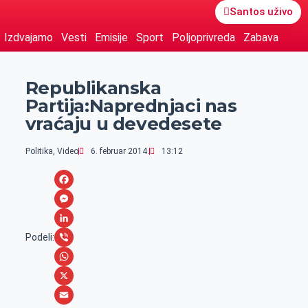
Santos uživo
Izdvajamo
Vesti
Emisije
Sport
Poljoprivreda
Zabava
Republikanska
Partija:Naprednjaci nas
vraćaju u devedesete
Politika
,
Video
6. februar 2014.
13:12
F
a
M
c
e
L
Podeli:
e
s
i
V
b
s
n
i
W
o
e
k
b
h
X