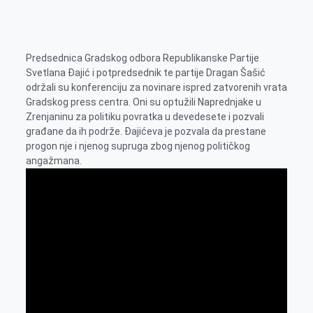
o
n
e
e
a
E
k
g
d
r
t
m
e
I
s
a
Predsednica Gradskog odbora Republikanske Partije
r
n
A
i
Svetlana Đajić i potpredsednik te partije Dragan Šašić
p
l
održali su konferenciju za novinare ispred zatvorenih vrata
Gradskog press centra. Oni su optužili Naprednjake u
p
Zrenjaninu za politiku povratka u devedesete i pozvali
građane da ih podrže. Đajićeva je pozvala da prestane
progon nje i njenog supruga zbog njenog političkog
angažmana.