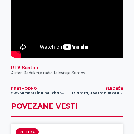
RTV Santos
Autor: Redakcija radio televizije Santos
PRETHODNO
SLEDEĆE
SRS:Samostalno na izborima
Uz pretnju vatrenim oružjem pljačkali
POVEZANE VESTI
POLITIKA