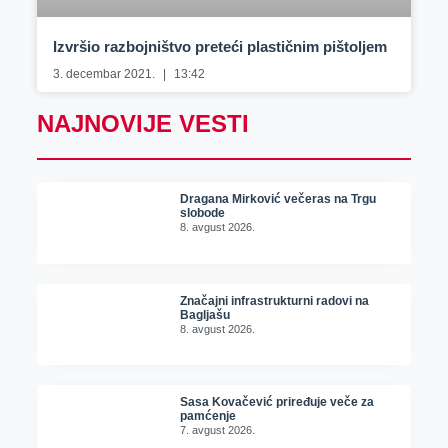
Izvršio razbojništvo preteći plastičnim pištoljem
3. decembar 2021.
13:42
NAJNOVIJE VESTI
Dragana Mirković večeras na Trgu
slobode
8. avgust 2026.
Značajni infrastrukturni radovi na
Bagljašu
8. avgust 2026.
Sasa Kovačević priređuje veče za
pamćenje
7. avgust 2026.