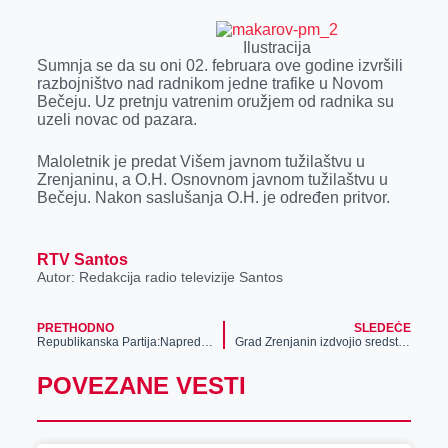
r
Ilustracija
Sumnja se da su oni 02. februara ove godine izvršili
razbojništvo nad radnikom jedne trafike u Novom
Bečeju. Uz pretnju vatrenim oružjem od radnika su
uzeli novac od pazara.
Maloletnik je predat Višem javnom tužilaštvu u
Zrenjaninu, a O.H. Osnovnom javnom tužilaštvu u
Bečeju. Nakon saslušanja O.H. je određen pritvor.
RTV Santos
Autor: Redakcija radio televizije Santos
PRETHODNO
SLEDEĆE
Republikanska Partija:Naprednjaci nas vraćaju u devedesete
Grad Zrenjanin izdvojio sredstva za formiranje vetrozaštitnih pojaseva
POVEZANE VESTI