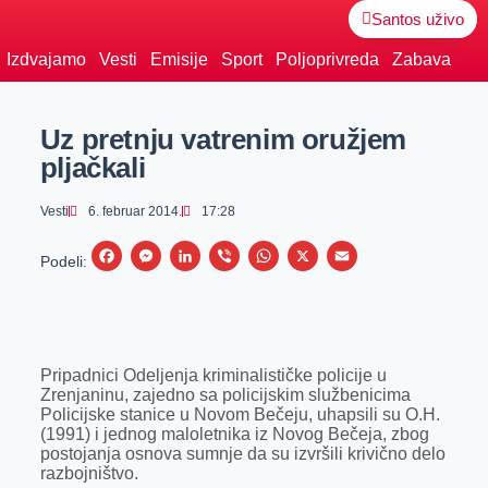
Santos uživo
Izdvajamo
Vesti
Emisije
Sport
Poljoprivreda
Zabava
Uz pretnju vatrenim oružjem
pljačkali
Vesti
6. februar 2014.
17:28
F
M
L
V
W
X
E
Podeli:
a
e
i
i
h
m
c
s
n
b
a
a
e
s
k
e
t
i
Pripadnici Odeljenja kriminalističke policije u
b
e
e
r
s
l
Zrenjaninu, zajedno sa policijskim službenicima
o
n
d
A
Policijske stanice u Novom Bečeju, uhapsili su O.H.
(1991) i jednog maloletnika iz Novog Bečeja, zbog
o
g
I
p
postojanja osnova sumnje da su izvršili krivično delo
k
e
n
p
razbojništvo.