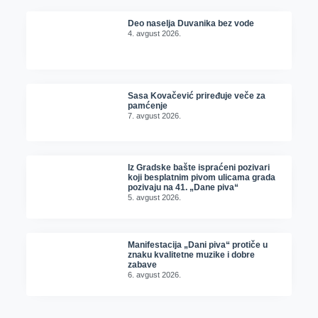
Deo naselja Duvanika bez vode
4. avgust 2026.
Sasa Kovačević priređuje veče za
pamćenje
7. avgust 2026.
Iz Gradske bašte ispraćeni pozivari
koji besplatnim pivom ulicama grada
pozivaju na 41. „Dane piva“
5. avgust 2026.
Manifestacija „Dani piva“ protiče u
znaku kvalitetne muzike i dobre
zabave
6. avgust 2026.