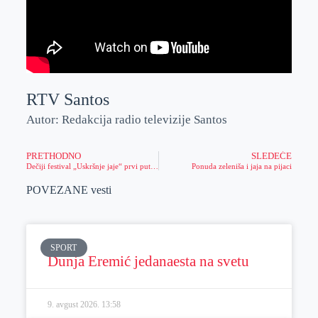
RTV Santos
Autor: Redakcija radio televizije Santos
PRETHODNO
SLEDEĆE
Dečiji festival „Uskršnje jaje“ prvi put će se održati u Zrenjaninu
Ponuda zeleniša i jaja na pijaci
POVEZANE vesti
SPORT
Dunja Eremić jedanaesta na svetu
9. avgust 2026.
13:58