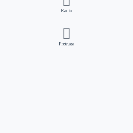
Radio
Pretraga
Pretraga
Kategorije
Ostalo
Naslovna
Izdvajamo