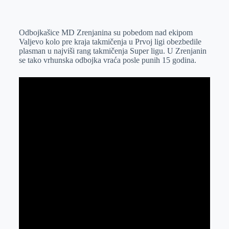
o
n
e
e
a
E
k
g
d
r
t
m
Odbojkašice MD Zrenjanina su pobedom nad ekipom
e
I
s
a
Valjevo kolo pre kraja takmičenja u Prvoj ligi obezbedile
r
n
A
i
plasman u najviši rang takmičenja Super ligu. U Zrenjanin
se tako vrhunska odbojka vraća posle punih 15 godina.
p
l
p