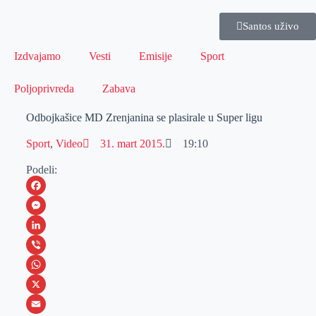
Santos uživo
Izdvajamo
Vesti
Emisije
Sport
Poljoprivreda
Zabava
Odbojkašice MD Zrenjanina se plasirale u Super ligu
Sport
,
Video
31. mart 2015.
19:10
Podeli:
F
a
M
c
e
L
e
s
i
V
b
s
n
i
W
o
e
k
b
h
X