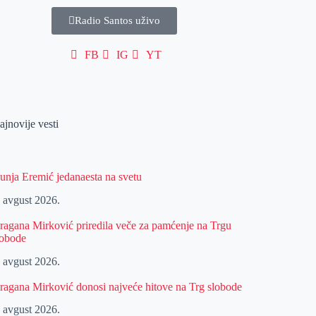
Radio Santos uživo
FB
IG
YT
ajnovije vesti
unja Eremić jedanaesta na svetu
. avgust 2026.
ragana Mirković priredila veče za pamćenje na Trgu
lobode
. avgust 2026.
ragana Mirković donosi najveće hitove na Trg slobode
. avgust 2026.