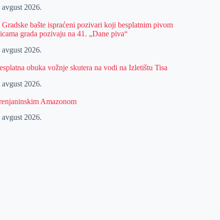
. avgust 2026.
z Gradske bašte ispraćeni pozivari koji besplatnim pivom
licama grada pozivaju na 41. „Dane piva“
. avgust 2026.
esplatna obuka vožnje skutera na vodi na Izletištu Tisa
. avgust 2026.
renjaninskim Amazonom
. avgust 2026.