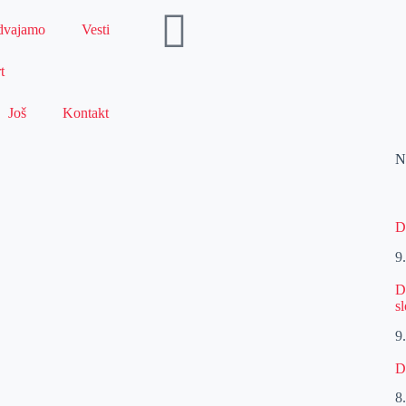
dvajamo
Vesti
t
Još
Kontakt
N
D
9
D
s
9
D
8