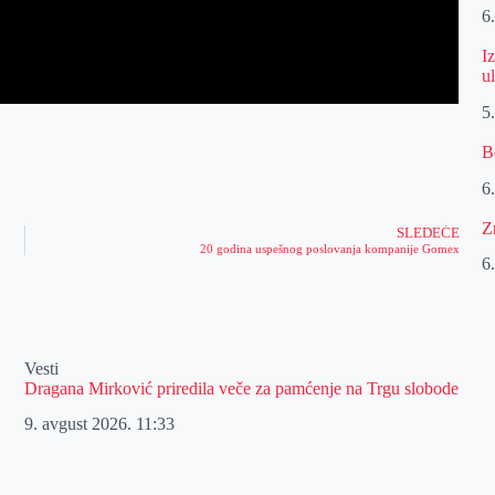
6
I
u
5
B
6
Z
SLEDEĆE
20 godina uspešnog poslovanja kompanije Gomex
6
Vesti
Dragana Mirković priredila veče za pamćenje na Trgu slobode
9. avgust 2026.
11:33