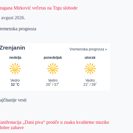
ragana Mirković večeras na Trgu slobode
. avgust 2026.
remenska prognoza
jčitanije vesti
anifestacija „Dani piva“ protiče u znaku kvalitetne muzike
 dobre zabave