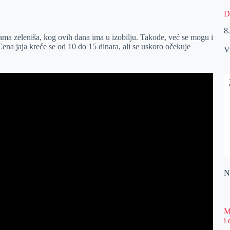
D
8
enama zeleniša, kog ovih dana ima u izobilju. Takođe, već se mogu i
 Cena jaja kreće se od 10 do 15 dinara, ali se uskoro očekuje
V
Na
M
i