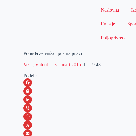
Naslovna
Iz
Emisije
Spor
Poljoprivreda
Ponuda zeleniša i jaja na pijaci
Vesti
,
Video
31. mart 2015.
19:48
Podeli:
F
a
M
c
e
L
e
s
i
V
b
s
n
i
W
o
e
k
b
h
X