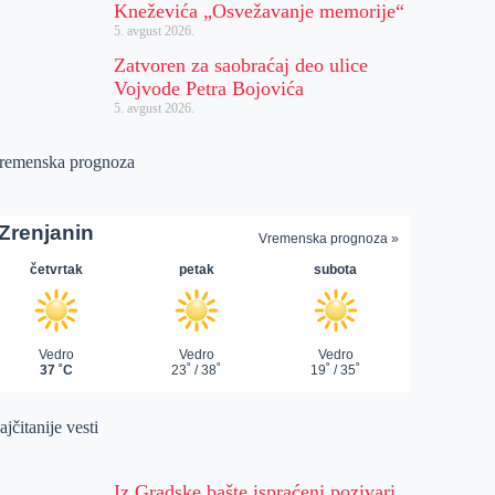
Kneževića „Osvežavanje memorije“
5. avgust 2026.
Zatvoren za saobraćaj deo ulice
Vojvode Petra Bojovića
5. avgust 2026.
remenska prognoza
jčitanije vesti
Iz Gradske bašte ispraćeni pozivari