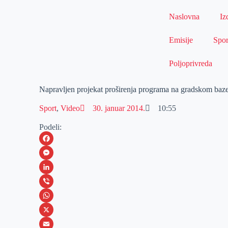
Naslovna
Iz
Emisije
Spor
Poljoprivreda
Napravljen projekat proširenja programa na gradskom baz
Sport
,
Video
30. januar 2014.
10:55
Podeli:
F
a
M
c
e
L
e
s
i
V
b
s
n
i
W
o
e
k
b
h
X