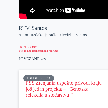
RTV Santos
Autor: Redakcija radio televizije Santos
PRETHODNO
145.godina Bečkerečkog programa
POVEZANE vesti
POLJOPRIVREDA
PSS Zrenjanin uspešno privodi kraju
još jedan projekat – “Genetska
selekcija u stočarstvu “