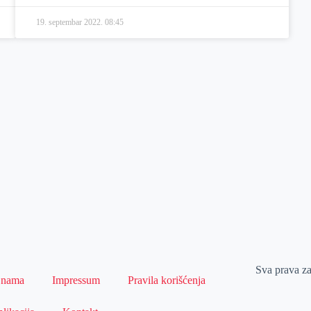
19. septembar 2022.
08:45
Sva prava z
 nama
Impressum
Pravila korišćenja