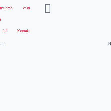
dvajamo
Vesti
t
Još
Kontakt
enu
N