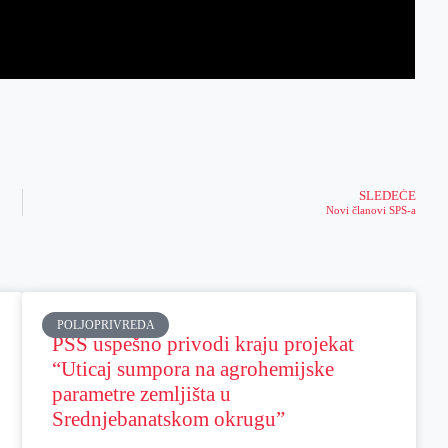
SLEDEĆE
Novi članovi SPS-a
POLJOPRIVREDA
PSS uspešno privodi kraju projekat
“Uticaj sumpora na agrohemijske
parametre zemljišta u
Srednjebanatskom okrugu”