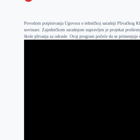
o
n
e
e
a
E
k
g
d
r
t
m
e
I
s
a
Povodom potpisivanja Ugovora o tehničkoj saradnji Plivačkog Klu
novinare. Zajedničkom saradnjom napravljen je projekat prošire
r
n
A
i
škole plivanja za odrasle. Ovaj program počeće da se primenjuje 
p
l
p