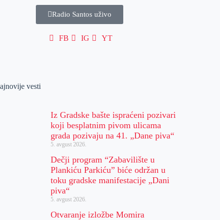
Radio Santos uživo
FB
IG
YT
ajnovije vesti
Iz Gradske bašte ispraćeni pozivari
koji besplatnim pivom ulicama
grada pozivaju na 41. „Dane piva“
5. avgust 2026.
Dečji program “Zabavilište u
Plankiću Parkiću” biće održan u
toku gradske manifestacije „Dani
piva“
5. avgust 2026.
Otvaranje izložbe Momira