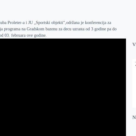
ba Proleter-a i JU „Sportski objekti“,održana je konferencija za
nja programa na Gradskom bazenu za decu uzrasta od 3 godine pa do
od 03. februara ove godine.
V
Na