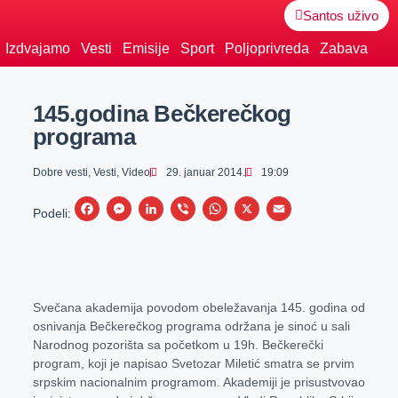
Santos uživo
Izdvajamo
Vesti
Emisije
Sport
Poljoprivreda
Zabava
145.godina Bečkerečkog
programa
Dobre vesti
,
Vesti
,
Video
29. januar 2014.
19:09
F
M
L
V
W
X
E
Podeli:
a
e
i
i
h
m
c
s
n
b
a
a
e
s
k
e
t
i
Svečana akademija povodom obeležavanja 145. godina od
b
e
e
r
s
l
osnivanja Bečkerečkog programa održana je sinoć u sali
o
n
d
A
Narodnog pozorišta sa početkom u 19h. Bečkerečki
o
g
I
p
program, koji je napisao Svetozar Miletić smatra se prvim
srpskim nacionalnim programom. Akademiji je prisustvovao
k
e
n
p