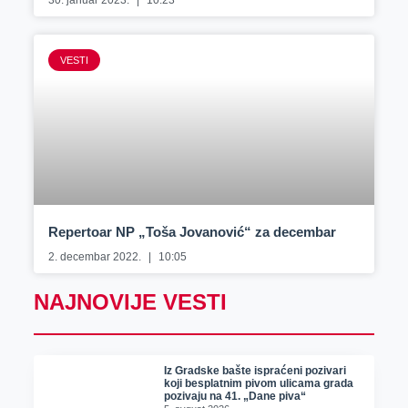
30. januar 2023.
10:23
VESTI
Repertoar NP „Toša Jovanović“ za decembar
2. decembar 2022.
10:05
NAJNOVIJE VESTI
Iz Gradske bašte ispraćeni pozivari
koji besplatnim pivom ulicama grada
pozivaju na 41. „Dane piva“