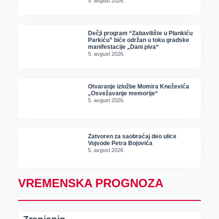
5. avgust 2026.
Dečji program “Zabavilište u Plankiću
Parkiću” biće održan u toku gradske
manifestacije „Dani piva“
5. avgust 2026.
Otvaranje izložbe Momira Kneževića
„Osvežavanje memorije“
5. avgust 2026.
Zatvoren za saobraćaj deo ulice
Vojvode Petra Bojovića
5. avgust 2026.
VREMENSKA PROGNOZA