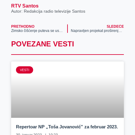
RTV Santos
Autor: Redakcija radio televizije Santos
PRETHODNO
SLEDEĆE
Zimsko čišćenje puteva se uspešno sprovodi
Napravljen projekat proširenja programa na gradskom bazenu
POVEZANE VESTI
VESTI
Repertoar NP „Toša Jovanović” za februar 2023.