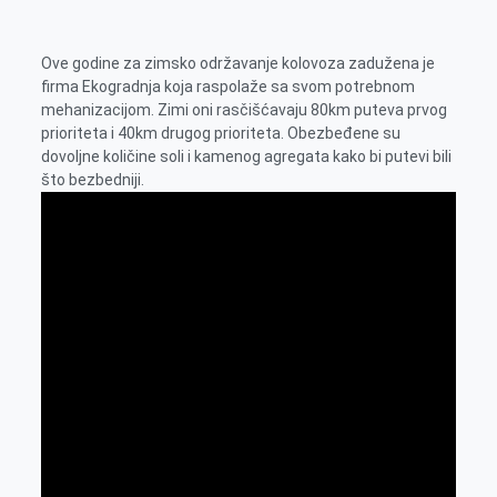
k
g
d
r
t
m
e
I
s
a
Ove godine za zimsko održavanje kolovoza zadužena je
r
n
A
i
firma Ekogradnja koja raspolaže sa svom potrebnom
p
l
mehanizacijom. Zimi oni rasčišćavaju 80km puteva prvog
prioriteta i 40km drugog prioriteta. Obezbeđene su
p
dovoljne količine soli i kamenog agregata kako bi putevi bili
što bezbedniji.