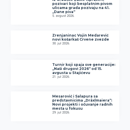
pozivari koji besplatnim pivom
ulicama grada pozivaju na 41.
„Dane piva“
5. avgust 2026.
Zrenjaninac Vojin Medarević
novi košarkaš Crvene zvezde
30. jul 2026.
Turnir koji spaja sve generacije:
„Naši drugovi 2026“ od 15.
avgusta u Stajićevu
21. jul 2026.
Mesarović i Salapura sa
predstavnicima „Dräxlmaiera“:
Novi projekti i očuvanje radnih
mesta u fokusu
29. jul 2026.