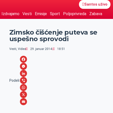
Santos uživo
Izdvajamo
Vesti
Emisije
Sport
Poljoprivreda
Zabava
Zimsko čišćenje puteva se
uspešno sprovodi
Vesti
,
Video
29. januar 2014.
18:51
F
a
M
c
e
L
Podeli:
e
s
i
V
b
s
n
i
W
o
e
k
b
h
X
o
n
e
e
a
E