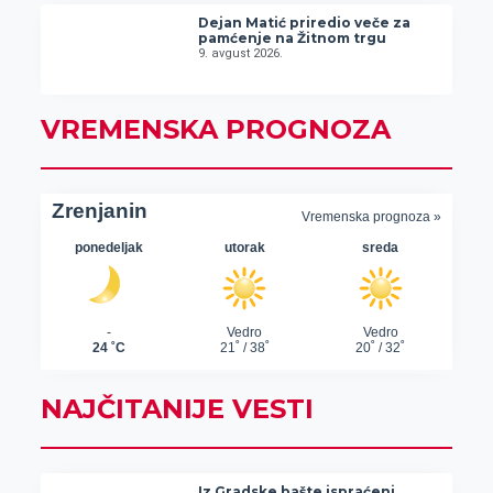
Dejan Matić priredio veče za
pamćenje na Žitnom trgu
9. avgust 2026.
VREMENSKA PROGNOZA
NAJČITANIJE VESTI
Iz Gradske bašte ispraćeni