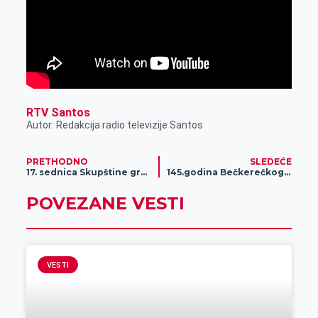
RTV Santos
Autor: Redakcija radio televizije Santos
PRETHODNO
SLEDEĆE
17. sednica Skupštine grada, odložena je zbog nedostatka kvoruma
145.godina Bečkerečkog programa
POVEZANE VESTI
VESTI