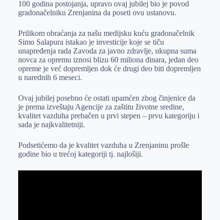
100 godina postojanja, upravo ovaj jubilej bio je povod
r
n
A
i
gradonačelniku Zrenjanina da poseti ovu ustanovu.
p
l
Prilikom obraćanja za našu medijsku kuću gradonačelnik
p
Simo Salapura istakao je investicije koje se tiču
unapređenja rada Zavoda za javno zdravlje, ukupna suma
novca za opremu iznosi blizu 60 miliona dinara, jedan deo
opreme je već dopremljen dok će drugi deo biti dopremljen
u narednih 6 meseci.
Ovaj jubilej posebno će ostati upamćen zbog činjenice da
je prema izveštaju Agencije za zaštitu životne sredine,
kvalitet vazduha prebačen u prvi stepen – prvu kategoriju i
sada je najkvalitetniji.
Podsetićemo da je kvalitet vazduha u Zrenjaninu prošle
godine bio u trećoj kategoriji tj. najlošiji.