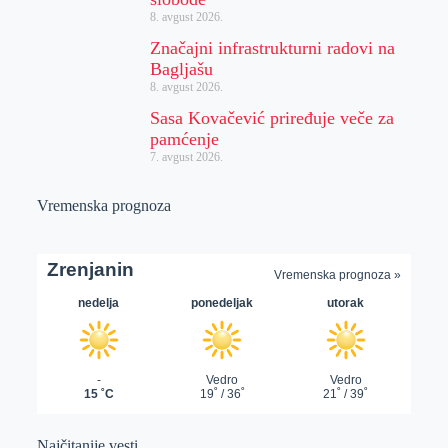
8. avgust 2026.
Značajni infrastrukturni radovi na
Bagljašu
8. avgust 2026.
Sasa Kovačević priređuje veče za
pamćenje
7. avgust 2026.
Vremenska prognoza
Najčitanije vesti