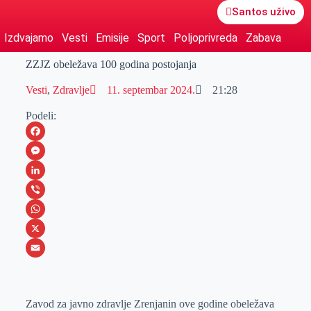
Santos uživo
Izdvajamo
Vesti
Emisije
Sport
Poljoprivreda
Zabava
ZZJZ obeležava 100 godina postojanja
Vesti
,
Zdravlje
11. septembar 2024.
21:28
Podeli:
F
a
M
c
e
L
e
s
i
V
b
s
n
i
W
o
e
k
b
h
X
o
n
e
e
a
E
k
g
d
r
t
m
Zavod za javno zdravlje Zrenjanin ove godine obeležava
e
I
s
a