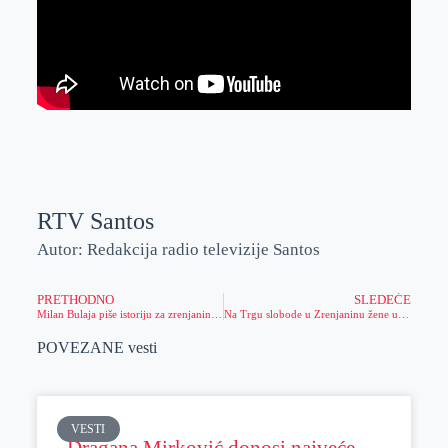
RTV Santos
Autor: Redakcija radio televizije Santos
PRETHODNO
SLEDEĆE
Milan Bulaja piše istoriju za zrenjaninski džudo i reprezentaciju Srbije
Na Trgu slobode u Zrenjaninu žene ukrstile varjače, saznali smo tajnu najboljeg ajvara
POVEZANE vesti
VESTI