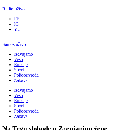
Radio uživo
FB
IG
YT
Santos uživo
Izdvajamo
Vesti
Emisije
Sport
Poljoprivreda
Zabava
Izdvajamo
Vesti
Emisije
Sport
Poljoprivreda
Zabava
Na Trgu slobode u Zrenjaninu žene