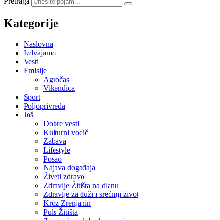
Pretraga
Kategorije
Naslovna
Izdvajamo
Vesti
Emisije
Agročas
Vikendica
Sport
Poljoprivreda
Još
Dobre vesti
Kulturni vodič
Zabava
Lifestyle
Posao
Najava događaja
Živeti zdravo
Zdravlje Žitišta na dlanu
Zdravlje za duži i srećniji život
Kroz Zrenjanin
Puls Žitišta