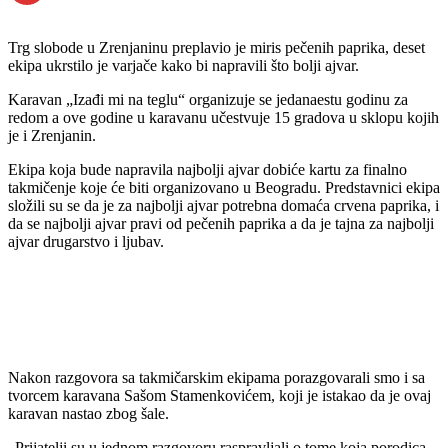
Email
Trg slobode u Zrenjaninu preplavio je miris pečenih paprika, deset
ekipa ukrstilo je varjače kako bi napravili što bolji ajvar.
Karavan „Izađi mi na teglu“ organizuje se jedanaestu godinu za
redom a ove godine u karavanu učestvuje 15 gradova u sklopu kojih
je i Zrenjanin.
Ekipa koja bude napravila najbolji ajvar dobiće kartu za finalno
takmičenje koje će biti organizovano u Beogradu. Predstavnici ekipa
složili su se da je za najbolji ajvar potrebna domaća crvena paprika, i
da se najbolji ajvar pravi od pečenih paprika a da je tajna za najbolji
ajvar drugarstvo i ljubav.
Nakon razgovora sa takmičarskim ekipama porazgovarali smo i sa
tvorcem karavana Sašom Stamenkovićem, koji je istakao da je ovaj
karavan nastao zbog šale.
„Prijatelji su u jednom razgovoru raspravljali o tome koja porodica