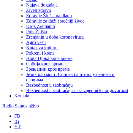
Najava događaja
Živeti zdravo
Zdravlje Žitišta na dlanu
Zdravlje za duži i srećniji život
Kroz Zrenjanin
Puls Žitišta
Zrenjanin u doba koronavirusa
Agro vesti
Kutak za kulturu
Pokreni i kreni
Нова Црња кроз време
Србија кроз време
Зрењанин кроз време
Језик као мост: Српска баштина у речима и
словима
Bezbednost u saobraćaju
Bezbednost u saobraćaju-naša zajednička odgovornost
Kontakt
Radio Santos uživo
FB
IG
YT