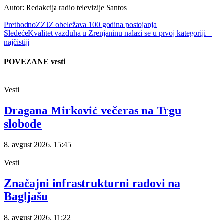
Autor: Redakcija radio televizije Santos
Prethodno
ZZJZ obeležava 100 godina postojanja
Sledeće
Kvalitet vazduha u Zrenjaninu nalazi se u prvoj kategoriji –
najčistiji
POVEZANE vesti
Vesti
Dragana Mirković večeras na Trgu
slobode
8. avgust 2026.
15:45
Vesti
Značajni infrastrukturni radovi na
Bagljašu
8. avgust 2026.
11:22