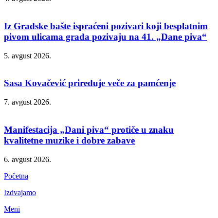
Iz Gradske bašte ispraćeni pozivari koji besplatnim
pivom ulicama grada pozivaju na 41. „Dane piva“
5. avgust 2026.
Sasa Kovačević priređuje veče za pamćenje
7. avgust 2026.
Manifestacija „Dani piva“ protiče u znaku
kvalitetne muzike i dobre zabave
6. avgust 2026.
Početna
Izdvajamo
Meni