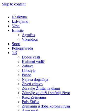
Skip to content
Naslovna
Izdvajamo
Vesti
Emisije
Agročas
Vikendica
Sport
Poljoprivreda
Još
Dobre vesti
Kulturni vodič
Zabava
Lifestyle
Posao
Najava događaja
Živeti zdravo
Zdravlje Žitišta na dlanu
Zdravlje za duži i srećniji život
Kroz Zrenjanin
Puls Žitišta
Zrenjanin u doba koronavirusa
Agro vesti