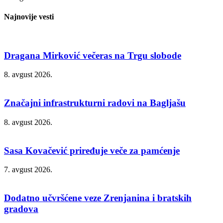
Najnovije vesti
Dragana Mirković večeras na Trgu slobode
8. avgust 2026.
Značajni infrastrukturni radovi na Bagljašu
8. avgust 2026.
Sasa Kovačević priređuje veče za pamćenje
7. avgust 2026.
Dodatno učvršćene veze Zrenjanina i bratskih
gradova