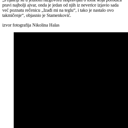
pravi najbolji ajvar, onda je jedan od njih iz neverice izjavio sada
već poznatu rečenicu „Izađi mi na teglu“, i tako je nastalo ovo
takmičenje“, objasnio je Stamenković.
izvor fotografija Nikolina Halas