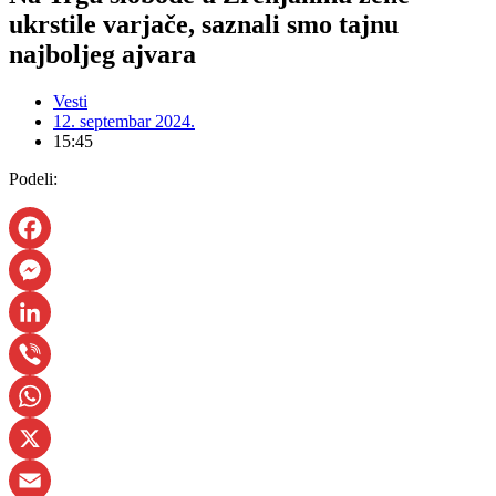
ukrstile varjače, saznali smo tajnu
najboljeg ajvara
Vesti
12. septembar 2024.
15:45
Podeli:
Facebook
Messenger
LinkedIn
Viber
WhatsApp
X