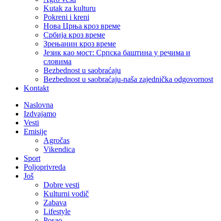
Kutak za kulturu
Pokreni i kreni
Нова Црња кроз време
Србија кроз време
Зрењанин кроз време
Језик као мост: Српска баштина у речима и
словима
Bezbednost u saobraćaju
Bezbednost u saobraćaju-naša zajednička odgovornost
Kontakt
Naslovna
Izdvajamo
Vesti
Emisije
Agročas
Vikendica
Sport
Poljoprivreda
Još
Dobre vesti
Kulturni vodič
Zabava
Lifestyle
Posao