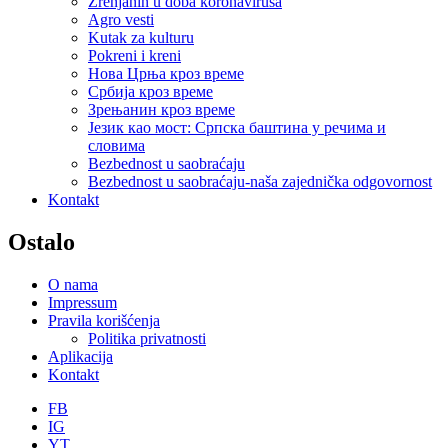
Zrenjanin u doba koronavirusa
Agro vesti
Kutak za kulturu
Pokreni i kreni
Нова Црња кроз време
Србија кроз време
Зрењанин кроз време
Језик као мост: Српска баштина у речима и
словима
Bezbednost u saobraćaju
Bezbednost u saobraćaju-naša zajednička odgovornost
Kontakt
Ostalo
O nama
Impressum
Pravila korišćenja
Politika privatnosti
Aplikacija
Kontakt
FB
IG
YT