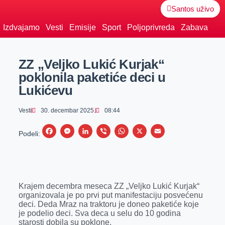
Santos uživo
Izdvajamo
Vesti
Emisije
Sport
Poljoprivreda
Zabava
ZZ „Veljko Lukić Kurjak“
poklonila paketiće deci u
Lukićevu
Vesti
30. decembar 2025.
08:44
F
M
L
V
W
X
E
Podeli:
a
e
i
i
h
m
c
s
n
b
a
a
e
s
k
e
t
i
Krajem decembra meseca ZZ „Veljko Lukić Kurjak“
b
e
e
r
s
l
organizovala je po prvi put manifestaciju posvećenu
o
n
d
A
deci. Deda Mraz na traktoru je doneo paketiće koje
je podelio deci. Sva deca u selu do 10 godina
o
g
I
p
starosti dobila su poklone.