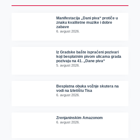
Manifestacija „Dani piva“ protiče u
znaku kvalitetne muzike i dobre
zabave
6. avgust 2026.
Iz Gradske bašte ispraćeni pozivari
koji besplatnim pivom ulicama grada
pozivaju na 41. „Dane piva“
5. avgust 2026.
Besplatna obuka vožnje skutera na
vodi na Izletištu Tisa
6. avgust 2026.
Zrenjaninskim Amazonom
6. avgust 2026.